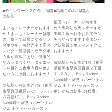
■チキンワークス白金 福岡
■馬庵このみ 福岡店
西新店
福田トレーナーがおすす
まいもトレーナーがおすす
め！馬刺しや馬ステーキが
め！まいもトレーナー監修
美味く食べれるお店でラン
の「食べて綺麗になるサラ
チもやってます！高タンパ
ダボウル」も発売中！高タ
ク低脂質でボディメイクに
ンパク・低脂質のサラダボ
おすすめ！
ウルが豊富にあり、健康的
なカラダづくり、ダイエッ
藤崎駅から徒歩約1分（福岡
トを目的に食事内容を整え
県福岡市早良区百道２丁目
たい方には特におすすめ！
７−２８）。Body Hackers
Lab藤崎・室見（パーソナル
西新駅から徒歩約8分（福岡
ジム ボディハッカーズラ
市早良区祖原29-27 フォル
ボ）からは徒歩5分程度。
ム西新1F）。Body Hackers
Lab藤崎・室見（パーソナル
ジム ボディハッカーズラ