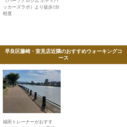
（パーソナルジム ボディハ
ッカーズラボ）より徒歩1分
程度
早良区藤崎・室見店近隣のおすすめウォーキングコ
ース
福田トレーナーがおすす