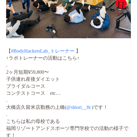
【
#BodyHackersLab_トレーナー
】
↑ラボトレーナーの活動はこちら↑
.
2ヶ月短期¥59,800〜
子供連れ産後ダイエット
ブライダルコース
コンテストコース etc…
.
大橋店久留米店勤務の上橋(
@shiori__fit
)です！
.
こちらは私の母校である
福岡リゾートアンドスポーツ専門学校での活動の様子で
す！