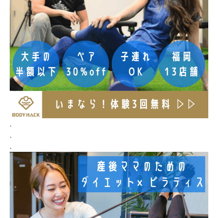
.
.
.