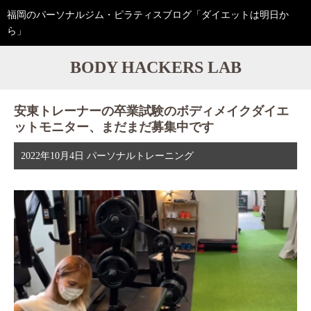
福岡のパーソナルジム・ピラティスブログ「ダイエットは明日か
ら」
BODY HACKERS LAB
安東トレーナーの卒業試験のボディメイクダイエ
ットモニター、まだまだ募集中です
2022年10月4日
パーソナルトレーニング
動
画
プ
レ
ー
ヤ
ー