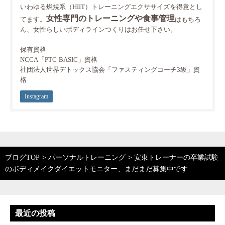
いわゆる燃焼系（HIIT）トレーニングエクササイズを得意とし
女性専門のトレーニングや食事管理
てます。
はもちろ
ん、女性らしいボディラインつくりはお任せ下さい。
保有資格
NCCA「PTC-BASIC」資格
社団法人世界デトックス協会「ファスティングコーチ3級」資
格
Instagram
>
>
ブログTOP
パーソナルトレーニング
安東トレーナーの卒業試験
のボディメイクダイエットモニター、まだまだ募集中です
最近の投稿