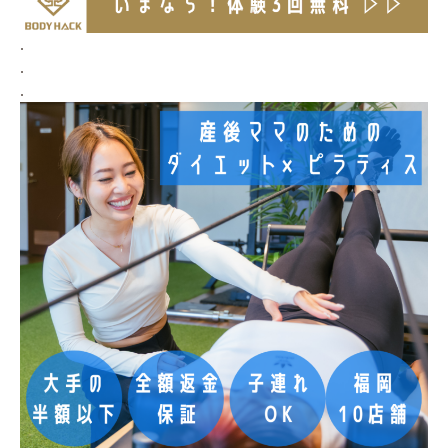
.
.
.