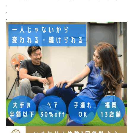
.
.
.