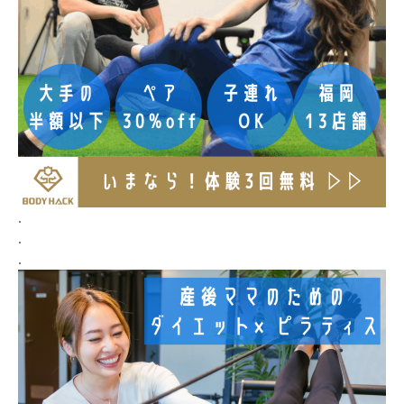
.
.
.