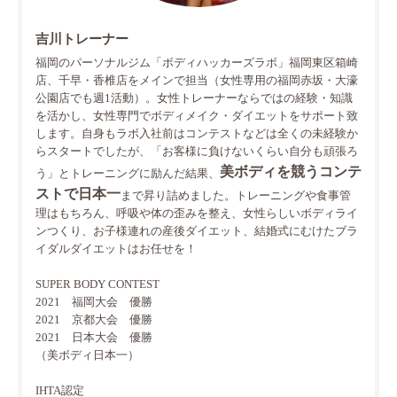
吉川トレーナー
福岡のパーソナルジム「ボディハッカーズラボ」福岡東区箱崎
店、千早・香椎店をメインで担当（女性専用の福岡赤坂・大濠
公園店でも週1活動）。女性トレーナーならではの経験・知識
を活かし、女性専門でボディメイク・ダイエットをサポート致
します。自身もラボ入社前はコンテストなどは全くの未経験か
らスタートでしたが、「お客様に負けないくらい自分も頑張ろ
美ボディを競うコンテ
う」とトレーニングに励んだ結果、
ストで日本一
まで昇り詰めました。トレーニングや食事管
理はもちろん、呼吸や体の歪みを整え、女性らしいボディライ
ンつくり、お子様連れの産後ダイエット、結婚式にむけたブラ
イダルダイエットはお任せを！
SUPER BODY CONTEST
2021 福岡大会 優勝
2021 京都大会 優勝
2021 日本大会 優勝
（美ボディ日本一）
IHTA認定