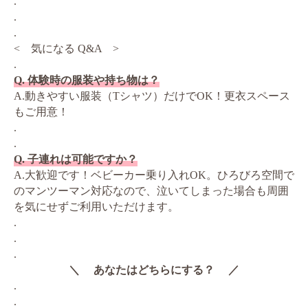
.
.
.
< 気になる Q&A >
.
Q. 体験時の服装や持ち物は？
A.動きやすい服装（Tシャツ）だけでOK！更衣スペース
もご用意！
.
.
Q. 子連れは可能ですか？
A.大歓迎です！ベビーカー乗り入れOK。ひろびろ空間で
のマンツーマン対応なので、泣いてしまった場合も周囲
を気にせずご利用いただけます。
.
.
.
＼ あなたはどちらにする？ ／
.
.