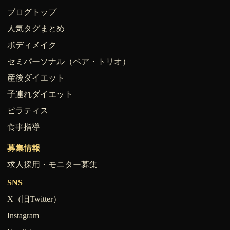
ブログトップ
人気タグまとめ
ボディメイク
セミパーソナル（ペア・トリオ）
産後ダイエット
子連れダイエット
ピラティス
食事指導
募集情報
求人採用・モニター募集
SNS
X（旧Twitter）
Instagram