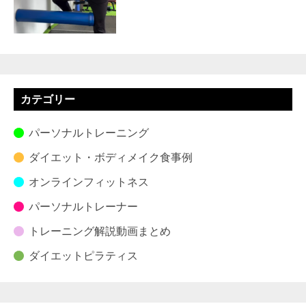
カテゴリー
パーソナルトレーニング
ダイエット・ボディメイク食事例
オンラインフィットネス
パーソナルトレーナー
トレーニング解説動画まとめ
ダイエットピラティス