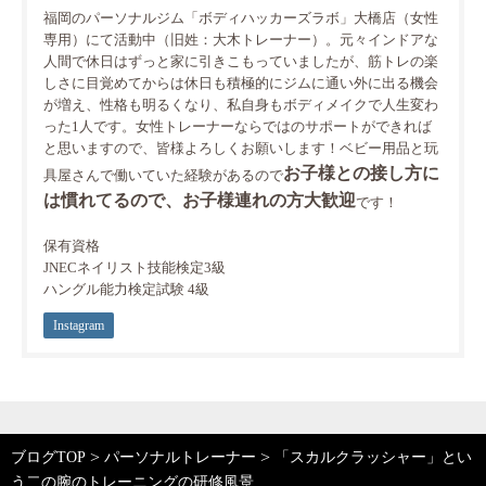
福岡のパーソナルジム「ボディハッカーズラボ」大橋店（女性
専用）にて活動中（旧姓：大木トレーナー）。元々インドアな
人間で休日はずっと家に引きこもっていましたが、筋トレの楽
しさに目覚めてからは休日も積極的にジムに通い外に出る機会
が増え、性格も明るくなり、私自身もボディメイクで人生変わ
った1人です。女性トレーナーならではのサポートができれば
と思いますので、皆様よろしくお願いします！ベビー用品と玩
お子様との接し方に
具屋さんで働いていた経験があるので
は慣れてるので、お子様連れの方大歓迎
です！
保有資格
JNECネイリスト技能検定3級
ハングル能力検定試験 4級
Instagram
>
>
ブログTOP
パーソナルトレーナー
「スカルクラッシャー」とい
う二の腕のトレーニングの研修風景