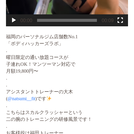
00:00
00:09
福岡のパーソナルジム店舗数No.1
「ボディハッカーズラボ」
.
曜日限定の通い放題コースが
子連れOK！マンツーマン対応で
月額19,800円〜
.
.
アシスタントトレーナーの大木
(
@natsumi__fit
)です
.
こちらはスカルクラッシャーという
二の腕のトレーニングの研修風景です！
.
お客様役は福田トレーナー