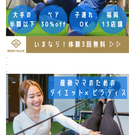
.
.
.