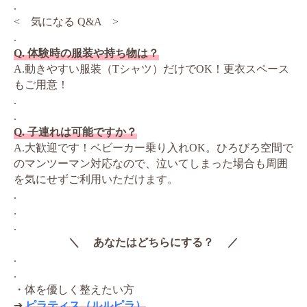
.
< 気になる Q&A >
.
Q. 体験時の服装や持ち物は？
A.動きやすい服装（Tシャツ）だけでOK！更衣スペース
もご用意！
.
.
Q. 子連れは可能ですか？
A.大歓迎です！ベビーカー乗り入れOK。ひろびろ空間で
のマンツーマン対応なので、泣いてしまった場合も周囲
を気にせずご利用いただけます。
.
.
.
＼ あなたはどちらにする？ ／
.
.
・体を優しく整えたい方
➔
ピラティス（ルルピラ）