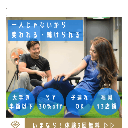
.
.
.