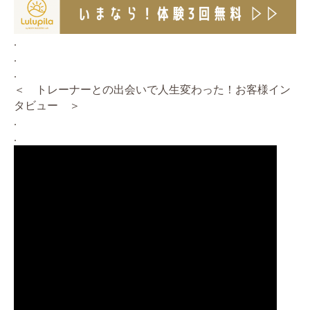
.
.
.
＜ トレーナーとの出会いで人生変わった！お客様イン
タビュー ＞
.
.