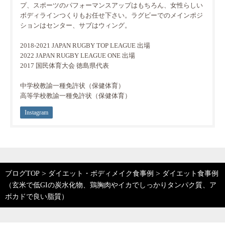
プ、スポーツのパフォーマンスアップはもちろん、女性らしい
ボディラインつくりもお任せ下さい。ラグビーでのメインポジ
ションはセンター、サブはウィング。
2018-2021 JAPAN RUGBY TOP LEAGUE 出場
2022 JAPAN RUGBY LEAGUE ONE 出場
2017 国民体育大会 徳島県代表
中学校教諭一種免許状（保健体育）
高等学校教諭一種免許状（保健体育）
Instagram
>
>
ブログTOP
ダイエット・ボディメイク食事例
ダイエット食事例
（玄米で低GIの炭水化物、鶏胸肉やイカでしっかりタンパク質、ア
ボカドで良い脂質）