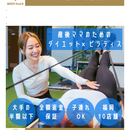
.
.
.