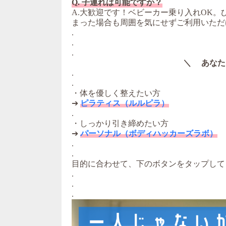
Q. 子連れは可能ですか？
A.大歓迎です！ベビーカー乗り入れOK
まった場合も周囲を気にせずご利用いただ
.
.
.
＼ あなた
.
.
・体を優しく整えたい方
➔
ピラティス（ルルピラ）
.
・しっかり引き締めたい方
➔
パーソナル（ボディハッカーズラボ）
.
.
目的に合わせて、下のボタンをタップして
.
.
.