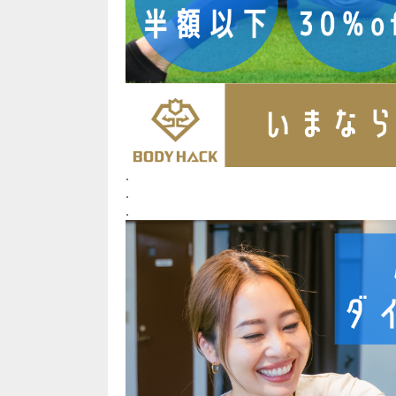
.
.
.