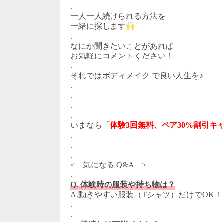
.
一人一人続けられる方法を
一緒に探します
.
なにか聞きたいことがあれば
お気軽にコメントください！
.
それではボディメイク で良い人生を♪
.
.
.
.
いまなら「
体験3回無料、ペア30%割引キ
.
.
.
< 気になる Q&A >
.
Q. 体験時の服装や持ち物は？
A.動きやすい服装（Tシャツ）だけでOK
.
.