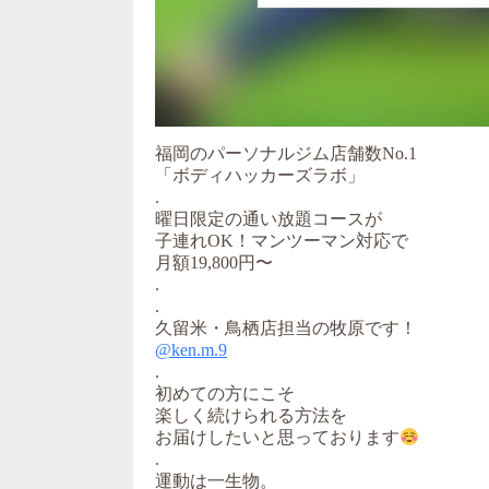
福岡のパーソナルジム店舗数No.1
「ボディハッカーズラボ」
.
曜日限定の通い放題コースが
子連れOK！マンツーマン対応で
月額19,800円〜
.
.
久留米・鳥栖店担当の牧原です！
@ken.m.9
.
初めての方にこそ
楽しく続けられる方法を
お届けしたいと思っております
.
運動は一生物。