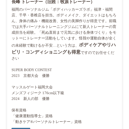
長峰 トレーナー（旧姓：牧原トレーナー）
福岡のパーソナルジム「ボディハッカーズラボ」福津・福間
店、千早・香椎店を担当。ボディメイク、ダイエットはもちろ
ん、身体の痛み・機能改善、女性の美脚作りが得意です。前職
では大手パーソナルトレーニングジムにて新人トレーナーの育
成担当を経験。「死ぬ直前まで元気に歩ける身体づくり」をモ
ットーにトレーナー活動をしています。怪我や運動自体が全く
ボディケアやリハ
の未経験で動けるか不安…という方は、
ビリ・コンディショニングも得意
ですのでお任せくだ
さい
SUPER BODY CONTEST
2023 京都大会 優勝
マッスルゲート福岡大会
メンズフィジーク 176cm以下級
2024 新人の部 優勝
保有資格
「健康運動指導士」資格
「動きケア®パーソナルトレーナー」資格