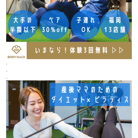
.
.
.