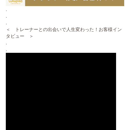
.
.
.
＜ トレーナーとの出会いで人生変わった！お客様イン
タビュー ＞
.
.