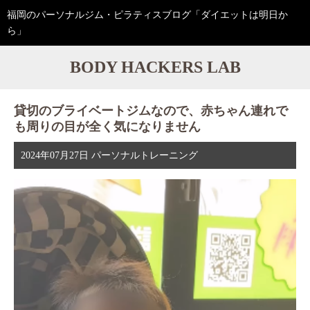
福岡のパーソナルジム・ピラティスブログ「ダイエットは明日か
ら」
BODY HACKERS LAB
貸切のブライベートジムなので、赤ちゃん連れで
も周りの目が全く気になりません
2024年07月27日
パーソナルトレーニング
動
画
プ
レ
ー
ヤ
ー