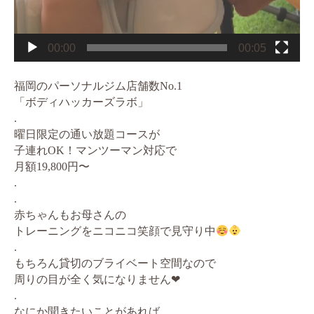
00:00
00:05
福岡のパーソナルジム店舗数No.1
「ボディハッカーズラボ」
.
曜日限定の通い放題コースが
子連れOK！マンツーマン対応で
月額19,800円〜
.
.
赤ちゃんもお母さんの
トレーニングをニコニコ笑顔で見守り中
.
もちろん貸切のブライベート空間なので
周りの目が全く気になりません❤︎
.
なにか聞きたいことがあれば