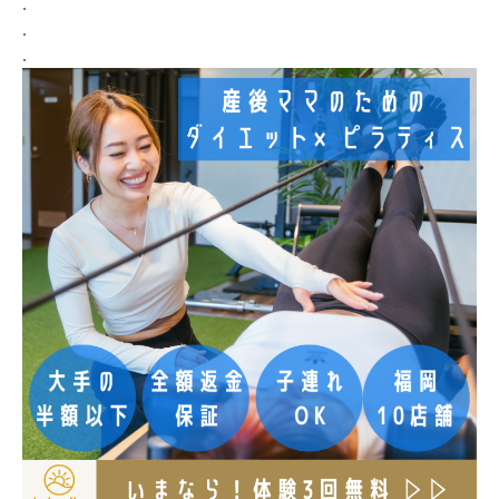
.
.
.