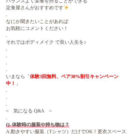
バランスよく栄養を摂ることができる
定食屋さんがおすすめです
.
なにか聞きたいことがあれば
お気軽にコメントください！
.
それではボディメイク で良い人生を♪
.
.
.
.
いまなら「
体験3回無料、ペア30%割引キャンペーン
中！
」
.
.
.
< 気になる Q&A >
.
Q. 体験時の服装や持ち物は？
A.動きやすい服装（Tシャツ）だけでOK！更衣スペース