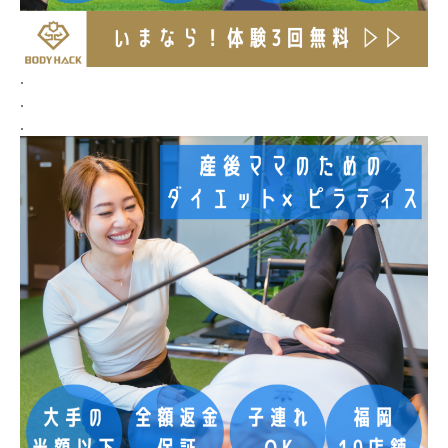
.
.
.