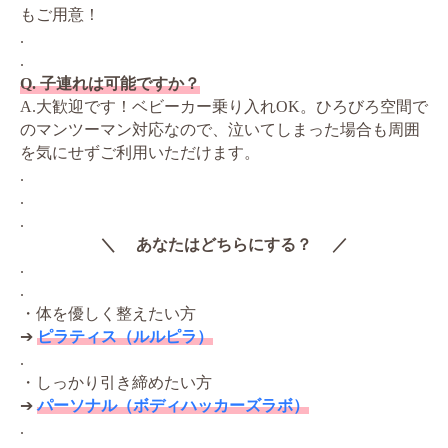
もご用意！
.
.
Q. 子連れは可能ですか？
A.大歓迎です！ベビーカー乗り入れOK。ひろびろ空間で
のマンツーマン対応なので、泣いてしまった場合も周囲
を気にせずご利用いただけます。
.
.
.
＼ あなたはどちらにする？ ／
.
.
・体を優しく整えたい方
➔
ピラティス（ルルピラ）
.
・しっかり引き締めたい方
➔
パーソナル（ボディハッカーズラボ）
.