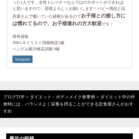
った1人です。女性トレーナーならではのサポートができれば
と思いますので、皆様よろしくお願いします！ベビー用品と玩
お子様との接し方に
具屋さんで働いていた経験があるので
は慣れてるので、お子様連れの方大歓迎
です！
保有資格
JNECネイリスト技能検定3級
ハングル能力検定試験 4級
Instagram
>
>
ブログTOP
ダイエット・ボディメイク食事例
ダイエット中の外
食時には、バランスよく栄養を摂ることができる定食屋さんがおす
すめ
最近の投稿