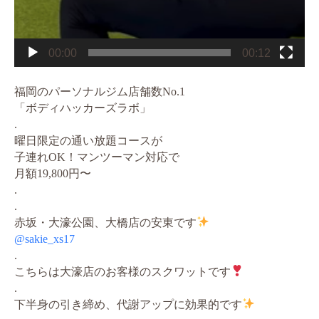
00:00
00:12
福岡のパーソナルジム店舗数No.1
「ボディハッカーズラボ」
.
曜日限定の通い放題コースが
子連れOK！マンツーマン対応で
月額19,800円〜
.
.
赤坂・大濠公園、大橋店の安東です
@sakie_xs17
.
こちらは大濠店のお客様のスクワットです
.
下半身の引き締め、代謝アップに効果的です