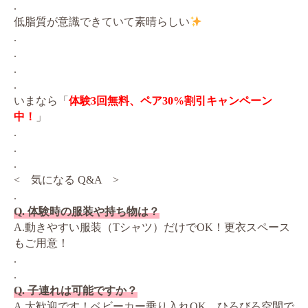
.
低脂質が意識できていて素晴らしい
.
.
.
.
いまなら「
体験3回無料、ペア30%割引キャンペーン
中！
」
.
.
.
< 気になる Q&A >
.
Q. 体験時の服装や持ち物は？
A.動きやすい服装（Tシャツ）だけでOK！更衣スペース
もご用意！
.
.
Q. 子連れは可能ですか？
A.大歓迎です！ベビーカー乗り入れOK。ひろびろ空間で