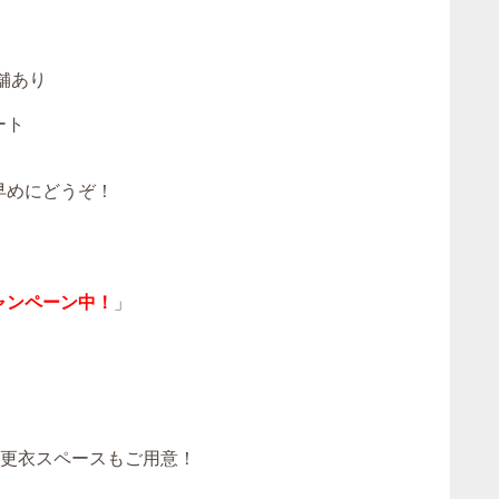
）
舗あり
ート
早めにどうぞ！
ャンペーン中！
」
！更衣スペースもご用意！