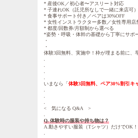
* 産後OK／初心者〜アスリート対応
* 子連れOK（託児所なしで一緒に来店可
* 食事サポート付き／ペアは30%OFF
* 女性インストラクター多数／女性専用店
* 都度/回数券/月額制から選べる
*姿勢・呼吸・体幹の基礎から丁寧にサポ
・
・
体験3回無料、実施中！枠が埋まる前に、
.
.
.
.
いまなら「
体験3回無料、ペア30%割引キ
.
.
.
< 気になる Q&A >
.
Q. 体験時の服装や持ち物は？
A.動きやすい服装（Tシャツ）だけでOK
.