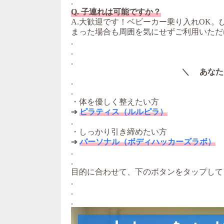
.
Q. 子連れは可能ですか？
A.大歓迎です！ベビーカー乗り入れOK
まった場合も周囲を気にせずご利用いただ
.
.
.
＼ あなた
.
.
・体を優しく整えたい方
➔
ピラティス（ルルピラ）
.
・しっかり引き締めたい方
➔
パーソナル（ボディハッカーズラボ）
.
.
目的に合わせて、下のボタンをタップして
.
.
.