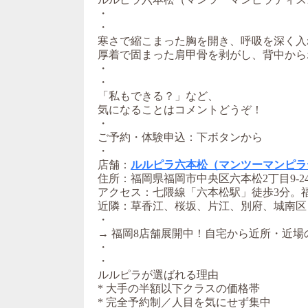
・
・
寒さで縮こまった胸を開き、呼吸を深く入
厚着で固まった肩甲骨を剥がし、背中から
・
・
「私もできる？」など、
気になることはコメントどうぞ！
・
ご予約・体験申込：下ボタンから
・
店舗：
ルルピラ六本松（マンツーマンピラ
住所：福岡県福岡市中央区六本松2丁目9-24
アクセス：七隈線「六本松駅」徒歩3分。
近隣：草香江、桜坂、片江、別府、城南区
・
→ 福岡8店舗展開中！自宅から近所・近場
・
・
ルルピラが選ばれる理由
* 大手の半額以下クラスの価格帯
* 完全予約制／人目を気にせず集中