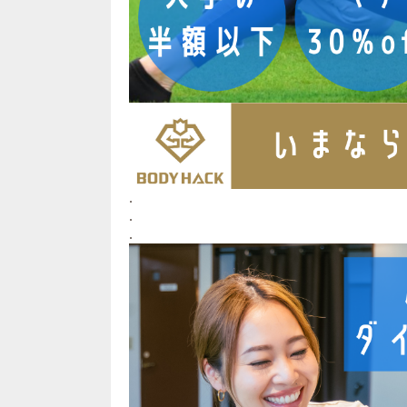
.
.
.