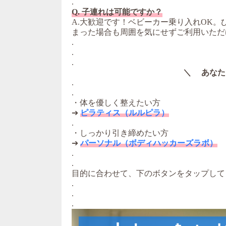
.
Q. 子連れは可能ですか？
A.大歓迎です！ベビーカー乗り入れOK
まった場合も周囲を気にせずご利用いただ
.
.
.
＼ あなた
.
.
・体を優しく整えたい方
➔
ピラティス（ルルピラ）
.
・しっかり引き締めたい方
➔
パーソナル（ボディハッカーズラボ）
.
.
目的に合わせて、下のボタンをタップして
.
.
.