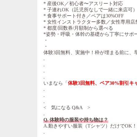
* 産後OK／初心者〜アスリート対応
* 子連れOK（託児所なしで一緒に来店可
* 食事サポート付き／ペアは30%OFF
* 女性インストラクター多数／女性専用店
* 都度/回数券/月額制から選べる
*姿勢・呼吸・体幹の基礎から丁寧にサポ
・
・
体験3回無料、実施中！枠が埋まる前に、
.
.
.
.
いまなら「
体験3回無料、ペア30%割引キ
.
.
.
< 気になる Q&A >
.
Q. 体験時の服装や持ち物は？
A.動きやすい服装（Tシャツ）だけでOK
.