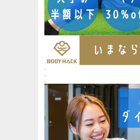
.
.
.