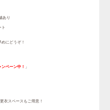
）
舗あり
ート
早めにどうぞ！
ャンペーン中！
」
！更衣スペースもご用意！