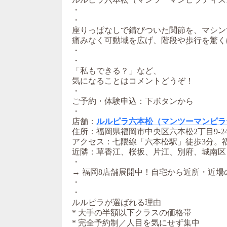
・
・
座りっぱなしで錆びついた関節を、マシン
痛みなく可動域を広げ、階段や歩行を驚く
・
・
「私もできる？」など、
気になることはコメントどうぞ！
・
ご予約・体験申込：下ボタンから
・
店舗：
ルルピラ六本松（マンツーマンピラ
住所：福岡県福岡市中央区六本松2丁目9-24
アクセス：七隈線「六本松駅」徒歩3分。
近隣：草香江、桜坂、片江、別府、城南区
・
→ 福岡8店舗展開中！自宅から近所・近場
・
・
ルルピラが選ばれる理由
* 大手の半額以下クラスの価格帯
* 完全予約制／人目を気にせず集中