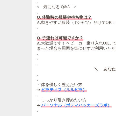
.
< 気になる Q&A >
.
Q. 体験時の服装や持ち物は？
A.動きやすい服装（Tシャツ）だけでOK
.
.
Q. 子連れは可能ですか？
A.大歓迎です！ベビーカー乗り入れOK
まった場合も周囲を気にせずご利用いただ
.
.
.
＼ あなた
.
.
・体を優しく整えたい方
➔
ピラティス（ルルピラ）
.
・しっかり引き締めたい方
➔
パーソナル（ボディハッカーズラボ）
.
.