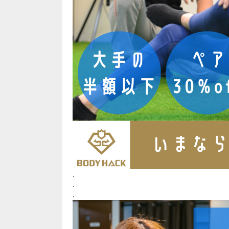
.
.
.