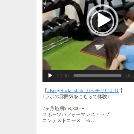
ー
00:00
00:
【
#BodyHackersLab_ガッチリびより
】
↑ラボの雰囲気をこちらで体験↑
.
2ヶ月短期¥59,800〜
スポーツパフォーマンスアップ
コンテストコース etc…
.
.