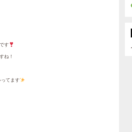
です
すね！
いってます