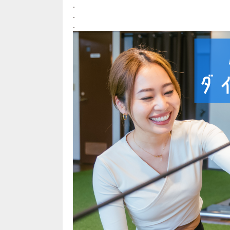
.
.
.