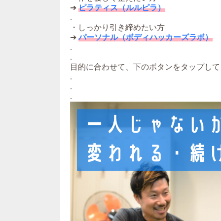
➔
ピラティス（ルルピラ）
.
・しっかり引き締めたい方
➔
パーソナル（ボディハッカーズラボ）
.
.
目的に合わせて、下のボタンをタップして
.
.
.