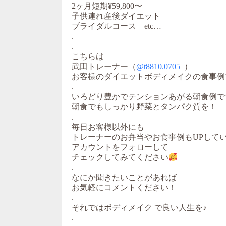
2ヶ月短期¥59,800〜
子供連れ産後ダイエット
ブライダルコース etc…
.
.
こちらは
武田トレーナー（
@t8810.0705
）
お客様のダイエットボディメイクの食事例
.
いろどり豊かでテンションあがる朝食例で
朝食でもしっかり野菜とタンパク質を！
.
毎日お客様以外にも
トレーナーのお弁当やお食事例もUPして
アカウントをフォローして
チェックしてみてください
.
なにか聞きたいことがあれば
お気軽にコメントください！
.
それではボディメイク で良い人生を♪
.