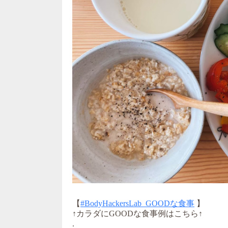
【
#BodyHackersLab_GOODな食事
】
↑カラダにGOODな食事例はこちら↑
.