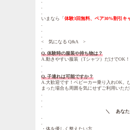
.
.
.
いまなら「
体験3回無料、ペア30%割引キ
.
.
.
< 気になる Q&A >
.
Q. 体験時の服装や持ち物は？
A.動きやすい服装（Tシャツ）だけでOK
.
.
Q. 子連れは可能ですか？
A.大歓迎です！ベビーカー乗り入れOK
まった場合も周囲を気にせずご利用いただ
.
.
.
＼ あなた
.
.
・体を優しく整えたい方