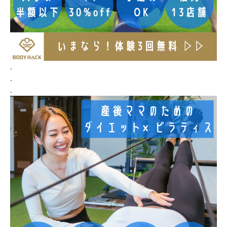
.
.
.