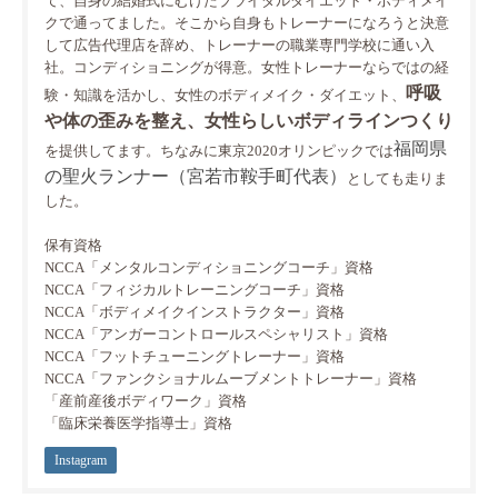
て、自身の結婚式にむけたブライダルダイエット・ボディメイ
クで通ってました。そこから自身もトレーナーになろうと決意
して広告代理店を辞め、トレーナーの職業専門学校に通い入
社。コンディショニングが得意。女性トレーナーならではの経
呼吸
験・知識を活かし、女性のボディメイク・ダイエット、
や体の歪みを整え、女性らしいボディラインつくり
福岡県
を提供してます。ちなみに東京2020オリンピックでは
の聖火ランナー（宮若市鞍手町代表）
としても走りま
した。
保有資格
NCCA「メンタルコンディショニングコーチ」資格
NCCA「フィジカルトレーニングコーチ」資格
NCCA「ボディメイクインストラクター」資格
NCCA「アンガーコントロールスペシャリスト」資格
NCCA「フットチューニングトレーナー」資格
NCCA「ファンクショナルムーブメントトレーナー」資格
「産前産後ボディワーク」資格
「臨床栄養医学指導士」資格
Instagram