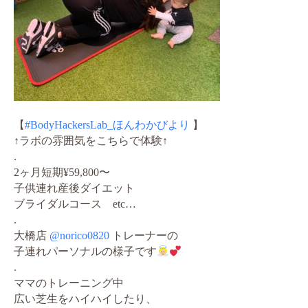
【
#BodyHackersLab_ほんわかびより
】
↑ラボの雰囲気をこちらで体験↑
.
2ヶ月短期¥59,800〜
子供連れ産後ダイエット
ブライダルコース etc…
.
大橋店
@norico0820
トレーナーの
子連れパーソナルの様子です
.
ママのトレーニング中
広い芝生をハイハイしたり、