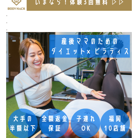
.
.
.