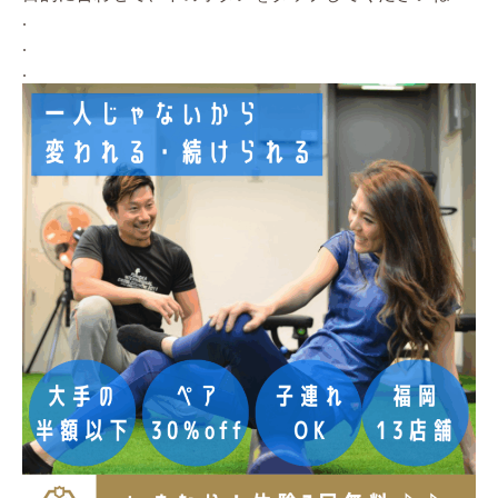
.
.
.