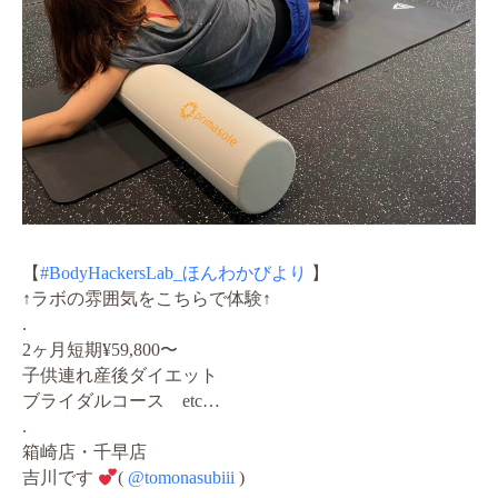
【
#BodyHackersLab_ほんわかびより
】
↑ラボの雰囲気をこちらで体験↑
.
2ヶ月短期¥59,800〜
子供連れ産後ダイエット
ブライダルコース etc…
.
箱崎店・千早店
吉川です
(
@tomonasubiii
)