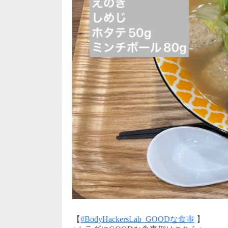
【
#BodyHackersLab_GOODな食事
】