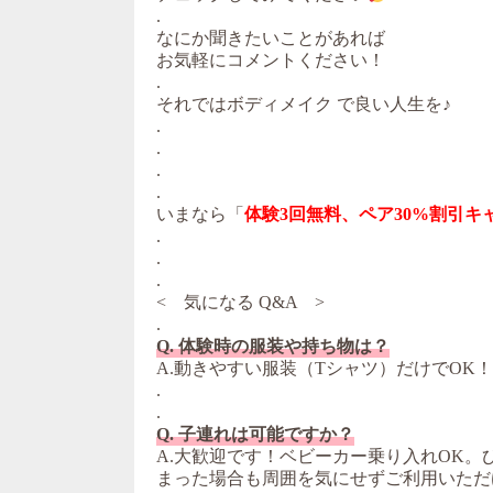
.
なにか聞きたいことがあれば
お気軽にコメントください！
.
それではボディメイク で良い人生を♪
.
.
.
.
いまなら「
体験3回無料、ペア30%割引キ
.
.
.
< 気になる Q&A >
.
Q. 体験時の服装や持ち物は？
A.動きやすい服装（Tシャツ）だけでOK
.
.
Q. 子連れは可能ですか？
A.大歓迎です！ベビーカー乗り入れOK
まった場合も周囲を気にせずご利用いただ