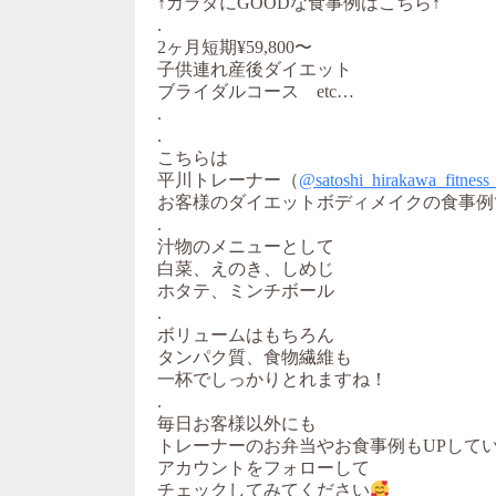
↑カラダにGOODな食事例はこちら↑
.
2ヶ月短期¥59,800〜
子供連れ産後ダイエット
ブライダルコース etc…
.
.
こちらは
平川トレーナー（
@satoshi_hirakawa_fitness
お客様のダイエットボディメイクの食事例
.
汁物のメニューとして
白菜、えのき、しめじ
ホタテ、ミンチボール
.
ボリュームはもちろん
タンパク質、食物繊維も
一杯でしっかりとれますね！
.
毎日お客様以外にも
トレーナーのお弁当やお食事例もUPして
アカウントをフォローして
チェックしてみてください