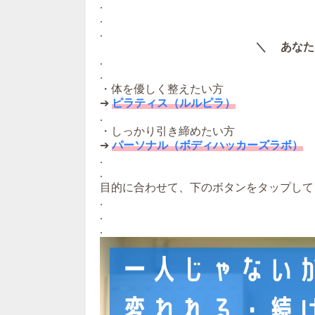
.
.
.
＼ あなた
.
.
・体を優しく整えたい方
➔
ピラティス（ルルピラ）
.
・しっかり引き締めたい方
➔
パーソナル（ボディハッカーズラボ）
.
.
目的に合わせて、下のボタンをタップして
.
.
.