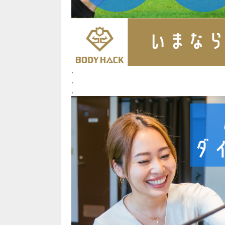
.
.
.