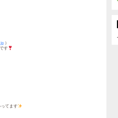
_jp
）
です
いってます