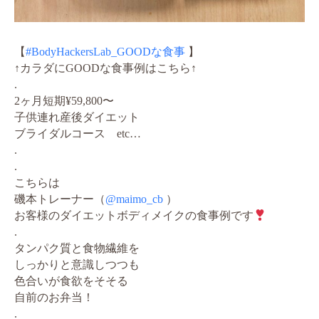
【
#BodyHackersLab_GOODな食事
】
↑カラダにGOODな食事例はこちら↑
.
2ヶ月短期¥59,800〜
子供連れ産後ダイエット
ブライダルコース etc…
.
.
こちらは
磯本トレーナー（
@maimo_cb
）
お客様のダイエットボディメイクの食事例です
.
タンパク質と食物繊維を
しっかりと意識しつつも
色合いが食欲をそそる
自前のお弁当！
.