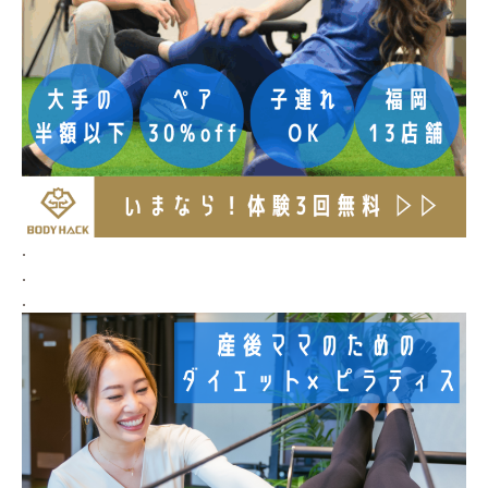
.
.
.