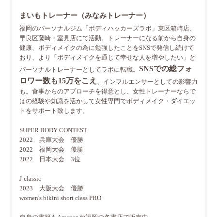
まいもトレーナー（みなみトレーナー）
福岡のパーソナルジム「ボディハッカーズラボ」東区箱崎店、
早良区藤崎・室見店にて活動。トレーナーになる前から自身の
健康、ボディメイクの為に勉強したことをSNSで発信し続けて
おり、より「ボディメイクを通じて幸せな人を増やしたい」と
SNSでの総フォ
パーソナルトレーナーとしてラボに転職。
ロワー数も15万をこえ
、インフルエンサーとしての影響力
も。食事からのアプローチを得意とし、女性トレーナーならで
はの経験や知識を活かして女性専門でボディメイク・ダイエッ
トをサポート致します。
SUPER BODY CONTEST
2022 兵庫大会 優勝
2022 福岡大会 優勝
2022 日本大会 3位
J-classic
2023 大阪大会 優勝
women's bikini short class PRO