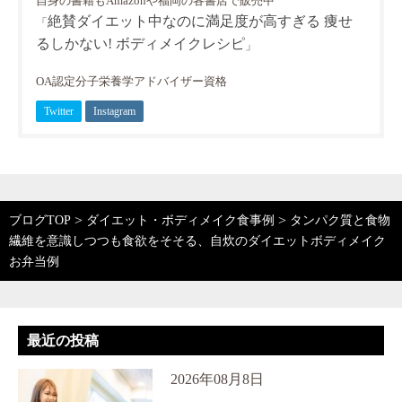
自身の書籍もAmazonや福岡の各書店で販売中
絶賛ダイエット中なのに満足度が高すぎる 痩せ
「
るしかない! ボディメイクレシピ
」
OA認定分子栄養学アドバイザー資格
Twitter
Instagram
>
>
ブログTOP
ダイエット・ボディメイク食事例
タンパク質と食物
繊維を意識しつつも食欲をそそる、自炊のダイエットボディメイク
お弁当例
最近の投稿
2026年08月8日