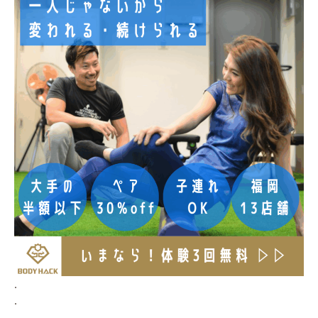
.
.
.