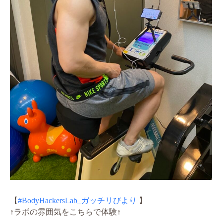
【
#BodyHackersLab_ガッチリびより
】
↑ラボの雰囲気をこちらで体験↑