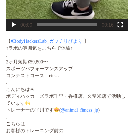
00:00
00:16
【
#BodyHackersLab_ガッチリびより
】
↑ラボの雰囲気をこちらで体験↑
.
2ヶ月短期¥59,800〜
スポーツパフォーマンスアップ
コンテストコース etc…
.
こんにちは☀
ボディハッカーズラボ
千早・香椎店、久留米店で活動し
ています
トレーナーの平川です
(
@animal_fitness_jp
)
.
こちらは
お客様のトレーニング前の