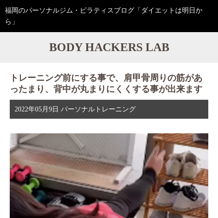
福岡のパーソナルジム・ピラティスブログ「ダイエットは明日か
ら」
BODY HACKERS LAB
トレーニング前にする事で、肩甲骨周りの筋があ
ったまり、背中が丸まりにくくする事が出来ます
2022年05月9日
パーソナルトレーニング
動
画
プ
レ
ー
ヤ
ー