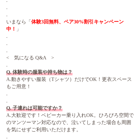
.
.
.
いまなら「
体験3回無料、ペア30%割引キャンペーン
中！
」
.
.
.
< 気になる Q&A >
.
Q. 体験時の服装や持ち物は？
A.動きやすい服装（Tシャツ）だけでOK！更衣スペース
もご用意！
.
.
Q. 子連れは可能ですか？
A.大歓迎です！ベビーカー乗り入れOK。ひろびろ空間で
のマンツーマン対応なので、泣いてしまった場合も周囲
を気にせずご利用いただけます。
.