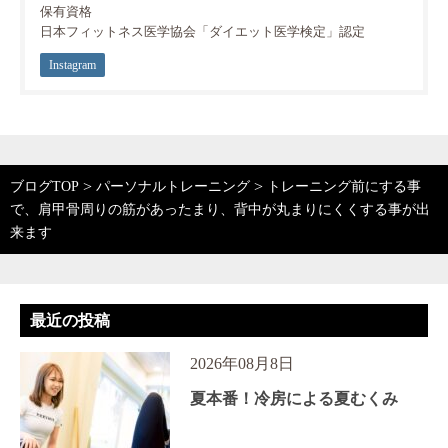
保有資格
日本フィットネス医学協会「ダイエット医学検定」認定
Instagram
>
>
ブログTOP
パーソナルトレーニング
トレーニング前にする事
で、肩甲骨周りの筋があったまり、背中が丸まりにくくする事が出
来ます
最近の投稿
2026年08月8日
夏本番！冷房による夏むくみ