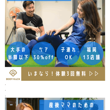
.
.
.