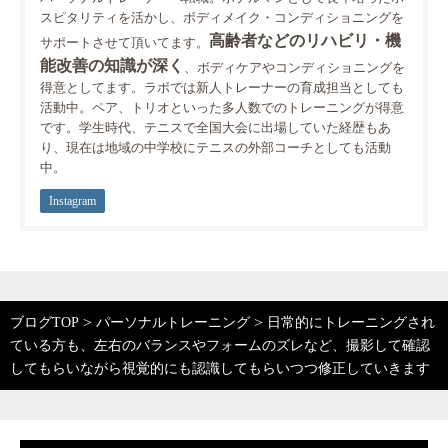
スピタリティを活かし、ボディメイク・コンディショニングを
高齢者などのリハビリ・機
サポートさせて頂いてます。
能改善の知識が深く
、ボディケアやコンディショニングを
得意としてます。ラボでは新人トレーナーの育成担当としても
活動中。ペア、トリオといった多人数でのトレーニングが得意
です。学生時代、テニスで全国大会に出場していた経歴もあ
り、現在は地域の中学校にテニスの外部コーチとしても活動
中。
Instagram
>
>
ブログTOP
パーソナルトレーニング
日常的にトレーニングされ
ている方も、左右のバランスやフォームのズレなど、撮影して確認
してもらいながら視覚的にも認識してもらいつつ修正していきます