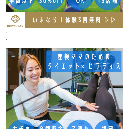
.
.
.