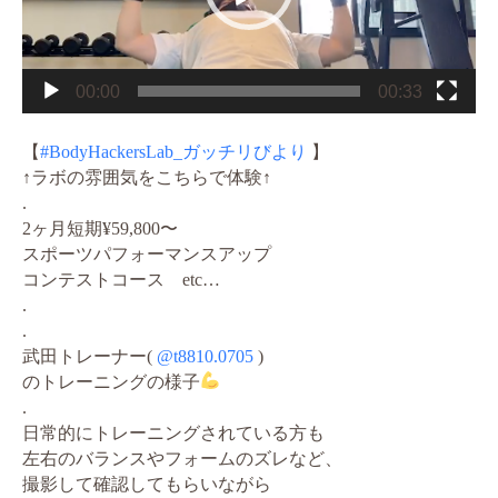
ー
00:00
00:33
【
#BodyHackersLab_ガッチリびより
】
↑ラボの雰囲気をこちらで体験↑
.
2ヶ月短期¥59,800〜
スポーツパフォーマンスアップ
コンテストコース etc…
.
.
武田トレーナー(
@t8810.0705
)
のトレーニングの様子
.
日常的にトレーニングされている方も
左右のバランスやフォームのズレなど、
撮影して確認してもらいながら