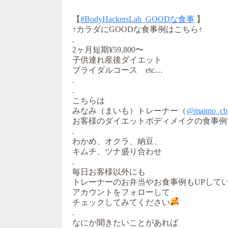
【
#BodyHackersLab_GOODな食事
】
↑カラダにGOODな食事例はこちら↑
.
2ヶ月短期¥59,800〜
子供連れ産後ダイエット
ブライダルコース etc…
.
.
こちらは
みなみ（まいも）トレーナー（
@maimo_cb
お客様のダイエットボディメイクの食事例
.
わかめ、オクラ、納豆、
キムチ、ツナ盛り合わせ
.
毎日お客様以外にも
トレーナーのお弁当やお食事例もUPして
アカウントをフォローして
チェックしてみてください
.
なにか聞きたいことがあれば