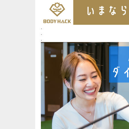
.
.
.