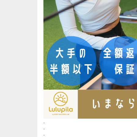
.
.
.