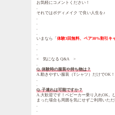
お気軽にコメントください！
.
それではボディメイク で良い人生を♪
.
.
.
.
いまなら「
体験3回無料、ペア30%割引キ
.
.
.
< 気になる Q&A >
.
Q. 体験時の服装や持ち物は？
A.動きやすい服装（Tシャツ）だけでOK
.
.
Q. 子連れは可能ですか？
A.大歓迎です！ベビーカー乗り入れOK
まった場合も周囲を気にせずご利用いただ
.
.