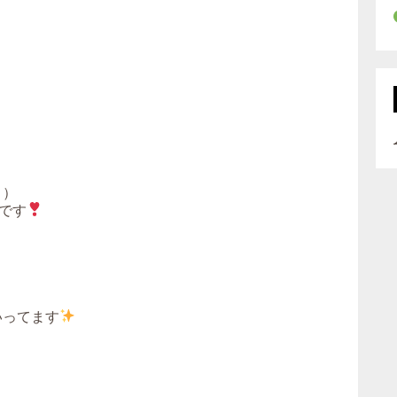
）
です
いってます