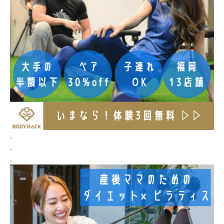
.
.
.