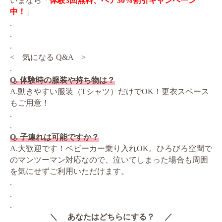
いまなら「
体験3回無料、ペア30%割引キャンペーン
中！
」
.
.
.
< 気になる Q&A >
.
Q. 体験時の服装や持ち物は？
A.動きやすい服装（Tシャツ）だけでOK！更衣スペース
もご用意！
.
.
Q. 子連れは可能ですか？
A.大歓迎です！ベビーカー乗り入れOK。ひろびろ空間で
のマンツーマン対応なので、泣いてしまった場合も周囲
を気にせずご利用いただけます。
.
.
.
＼ あなたはどちらにする？ ／