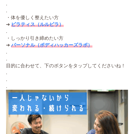
.
.
・体を優しく整えたい方
➔
ピラティス（ルルピラ）
.
・しっかり引き締めたい方
➔
パーソナル（ボディハッカーズラボ）
.
.
目的に合わせて、下のボタンをタップしてくださいね！
.
.
.