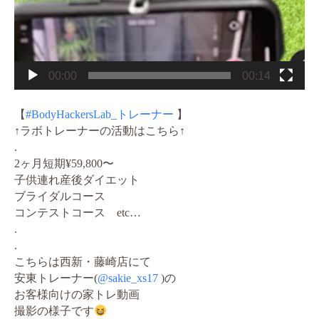
00:00
00:14
【
#BodyHackersLab_トレーナー
】
↑ラボトレーナーの活動はこちら↑
.
2ヶ月短期¥59,800〜
子供連れ産後ダイエット
ブライダルコース
コンテストコース etc…
.
.
こちらは西新・藤崎店にて
安東トレーナー(
@sakie_xs17
)の
お客様向けの家トレ動画
撮影の様子です