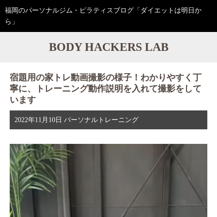
福岡のパーソナルジム・ピラティスブログ「ダイエットは明日か
ら」
BODY HACKERS LAB
宿題用の家トレ動画撮影の様子！わかりやすく丁
寧に、トレーニング動作説明を入れて撮影をして
います
2022年11月10日
パーソナルトレーニング
動
画
プ
レ
ー
ヤ
ー