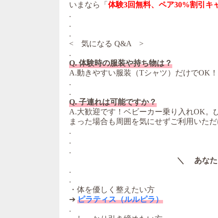
いまなら「
体験3回無料、ペア30%割引キ
.
.
.
< 気になる Q&A >
.
Q. 体験時の服装や持ち物は？
A.動きやすい服装（Tシャツ）だけでOK
.
.
Q. 子連れは可能ですか？
A.大歓迎です！ベビーカー乗り入れOK
まった場合も周囲を気にせずご利用いただ
.
.
.
＼ あなた
.
.
・体を優しく整えたい方
➔
ピラティス（ルルピラ）
.