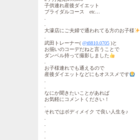
子供連れ産後ダイエット
ブライダルコース etc…
.
.
大濠店にご夫婦で通われてる方のお子様
.
武田トレーナー(
@t8810.0705
)と
お揃いのコーデだねと言うことで
ダンベル持って撮影しました
.
お子様連れでも通えるので
産後ダイエットなどにもオススメです
.
.
なにか聞きたいことがあれば
お気軽にコメントください！
.
それではボディメイク で良い人生を♪
.
.
.
.