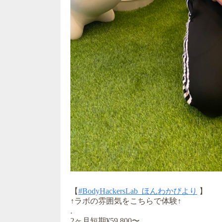
【
#BodyHackersLab_ほんわかびより
】
↑ラボの雰囲気をこちらで体験↑
.
2ヶ月短期¥59,800〜