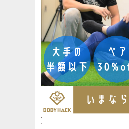
.
.
.