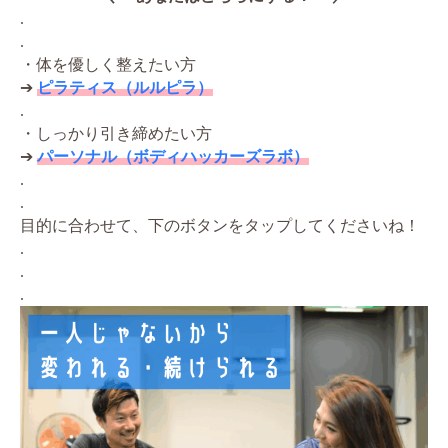
.
.
・体を優しく整えたい方
➔
ピラティス（ルルピラ）
.
・しっかり引き締めたい方
➔
パーソナル（ボディハッカーズラボ）
.
.
目的に合わせて、下のボタンをタップしてくださいね！
.
.
.