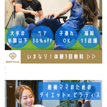
.
.
.