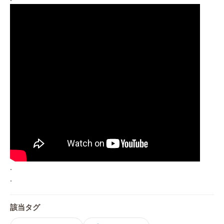
.
.
該当タグ