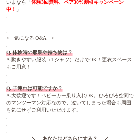
いまなら「
体験3回無料、ペア30%割引キャンペーン
中！
」
.
.
.
< 気になる Q&A >
.
Q. 体験時の服装や持ち物は？
A.動きやすい服装（Tシャツ）だけでOK！更衣スペース
もご用意！
.
.
Q. 子連れは可能ですか？
A.大歓迎です！ベビーカー乗り入れOK。ひろびろ空間で
のマンツーマン対応なので、泣いてしまった場合も周囲
を気にせずご利用いただけます。
.
.
.
＼ あなたはどちらにする？ ／