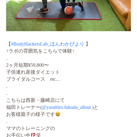
【
#BodyHackersLab_ほんわかびより
】
↑ラボの雰囲気をこちらで体験↑
.
2ヶ月短期¥59,800〜
子供連れ産後ダイエット
ブライダルコース etc…
.
.
こちらは西新・藤崎店にて
福田トレーナー(
@yasuhiro.fukuda_allout
)と
お客様親子の様子です
.
ママのトレーニングの
お手伝い中
笑