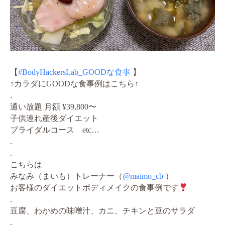
【
#BodyHackersLab_GOODな食事
】
↑カラダにGOODな食事例はこちら↑
.
通い放題 月額 ¥39,800〜
子供連れ産後ダイエット
ブライダルコース etc…
.
.
こちらは
みなみ（まいも）トレーナー（
@maimo_cb
）
お客様のダイエットボディメイクの食事例です
.
豆腐、わかめの味噌汁、カニ、チキンと豆のサラダ
.