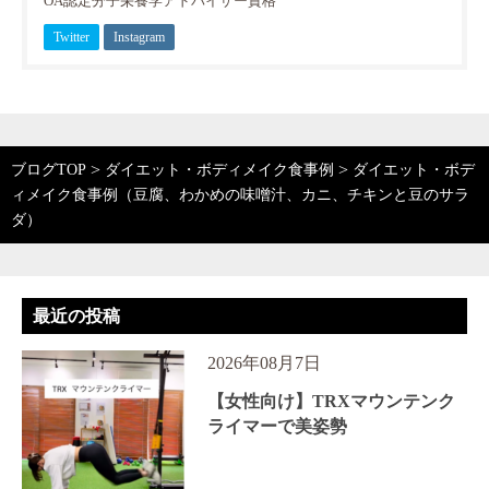
OA認定分子栄養学アドバイザー資格
Twitter
Instagram
>
>
ブログTOP
ダイエット・ボディメイク食事例
ダイエット・ボデ
ィメイク食事例（豆腐、わかめの味噌汁、カニ、チキンと豆のサラ
ダ）
最近の投稿
2026年08月7日
【女性向け】TRXマウンテンク
ライマーで美姿勢