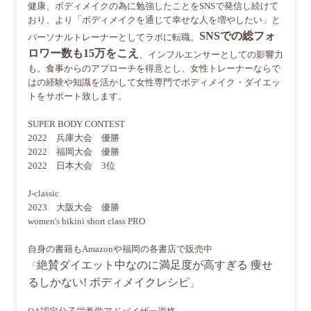
健康、ボディメイクの為に勉強したことをSNSで発信し続けて
おり、より「ボディメイクを通じて幸せな人を増やしたい」と
SNSでの総フォ
パーソナルトレーナーとしてラボに転職。
ロワー数も15万をこえ
、インフルエンサーとしての影響力
も。食事からのアプローチを得意とし、女性トレーナーならで
はの経験や知識を活かして女性専門でボディメイク・ダイエッ
トをサポート致します。
SUPER BODY CONTEST
2022 兵庫大会 優勝
2022 福岡大会 優勝
2022 日本大会 3位
J-classic
2023 大阪大会 優勝
women's bikini short class PRO
自身の書籍もAmazonや福岡の各書店で販売中
絶賛ダイエット中なのに満足度が高すぎる 痩せ
「
るしかない! ボディメイクレシピ
」