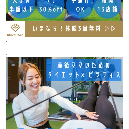
.
.
.