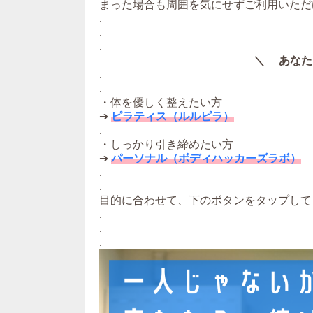
まった場合も周囲を気にせずご利用いただ
.
.
.
＼ あなた
.
.
・体を優しく整えたい方
➔
ピラティス（ルルピラ）
.
・しっかり引き締めたい方
➔
パーソナル（ボディハッカーズラボ）
.
.
目的に合わせて、下のボタンをタップして
.
.
.