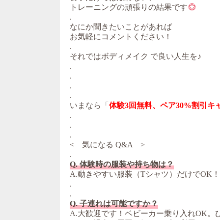
トレーニングの頑張りの結果です
.
なにか聞きたいことがあれば
お気軽にコメントください！
.
それではボディメイク で良い人生を♪
.
.
.
.
いまなら「
体験3回無料、ペア30%割引キ
.
.
.
< 気になる Q&A >
.
Q. 体験時の服装や持ち物は？
A.動きやすい服装（Tシャツ）だけでOK
.
.
Q. 子連れは可能ですか？
A.大歓迎です！ベビーカー乗り入れOK