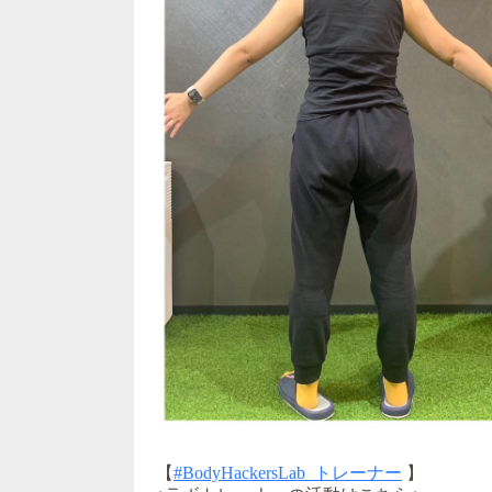
【
#BodyHackersLab_トレーナー
】