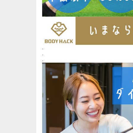
.
.
.