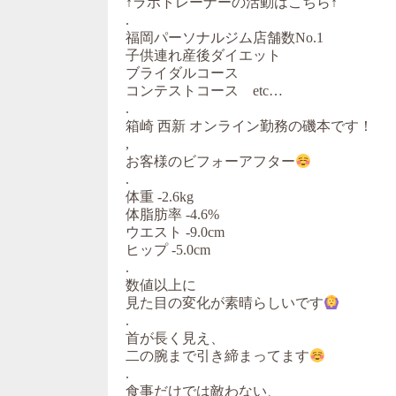
↑ラボトレーナーの活動はこちら↑
.
福岡パーソナルジム店舗数No.1
子供連れ産後ダイエット
ブライダルコース
コンテストコース etc…
.
箱崎 西新 オンライン勤務の磯本です！
,
お客様のビフォーアフター
.
体重 -2.6kg
体脂肪率 -4.6%
ウエスト -9.0cm
ヒップ -5.0cm
.
数値以上に
見た目の変化が素晴らしいです
.
首が長く見え、
二の腕まで引き締まってます
.
食事だけでは敵わない、