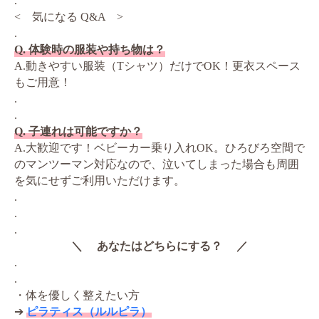
.
< 気になる Q&A >
.
Q. 体験時の服装や持ち物は？
A.動きやすい服装（Tシャツ）だけでOK！更衣スペース
もご用意！
.
.
Q. 子連れは可能ですか？
A.大歓迎です！ベビーカー乗り入れOK。ひろびろ空間で
のマンツーマン対応なので、泣いてしまった場合も周囲
を気にせずご利用いただけます。
.
.
.
＼ あなたはどちらにする？ ／
.
.
・体を優しく整えたい方
➔
ピラティス（ルルピラ）