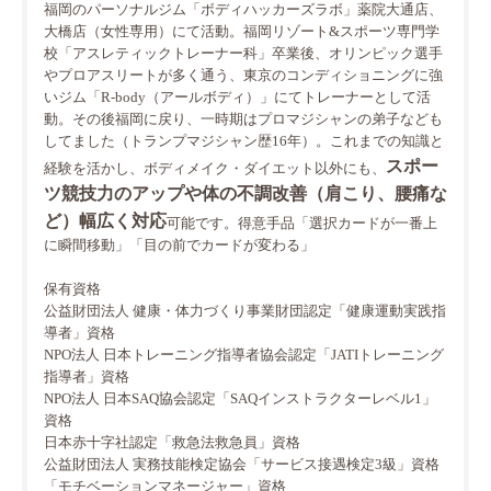
福岡のパーソナルジム「ボディハッカーズラボ」薬院大通店、
大橋店（女性専用）にて活動。福岡リゾート&スポーツ専門学
校「アスレティックトレーナー科」卒業後、オリンピック選手
やプロアスリートが多く通う、東京のコンディショニングに強
いジム「R-body（アールボディ）」にてトレーナーとして活
動。その後福岡に戻り、一時期はプロマジシャンの弟子なども
してました（トランプマジシャン歴16年）。これまでの知識と
スポー
経験を活かし、ボディメイク・ダイエット以外にも、
ツ競技力のアップや体の不調改善（肩こり、腰痛な
ど）幅広く対応
可能です。得意手品「選択カードが一番上
に瞬間移動」「目の前でカードが変わる」
保有資格
公益財団法人 健康・体力づくり事業財団認定「健康運動実践指
導者」資格
NPO法人 日本トレーニング指導者協会認定「JATIトレーニング
指導者」資格
NPO法人 日本SAQ協会認定「SAQインストラクターレベル1」
資格
日本赤十字社認定「救急法救急員」資格
公益財団法人 実務技能検定協会「サービス接遇検定3級」資格
「モチベーションマネージャー」資格