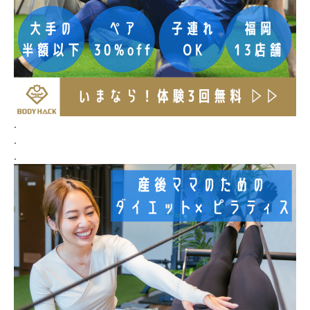
.
.
.