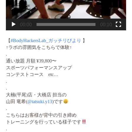
00:00
00:10
【
#BodyHackersLab_ガッチリびより
】
↑ラボの雰囲気をこちらで体験↑
.
通い放題 月額 ¥39,800〜
スポーツパフォーマンスアップ
コンテストコース etc…
.
.
大楠(平尾)店・大橋店 担当の
山田 竜希(
@tatsuki.y13
)です
.
こちらはお客様が背中の引き締め
トレーニングを行っている様子です
.