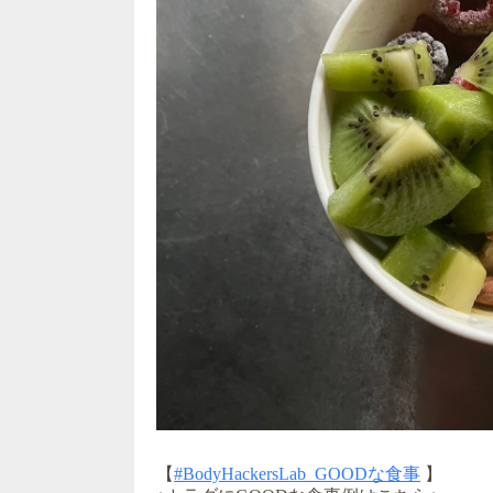
【
#BodyHackersLab_GOODな食事
】