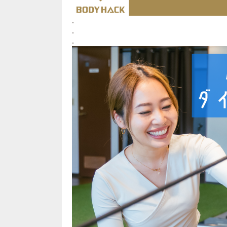
.
.
.