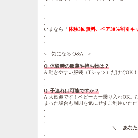
.
.
.
.
いまなら「
体験3回無料、ペア30%割引キ
.
.
.
< 気になる Q&A >
.
Q. 体験時の服装や持ち物は？
A.動きやすい服装（Tシャツ）だけでOK
.
.
Q. 子連れは可能ですか？
A.大歓迎です！ベビーカー乗り入れOK
まった場合も周囲を気にせずご利用いただ
.
.
.
＼ あなた
.