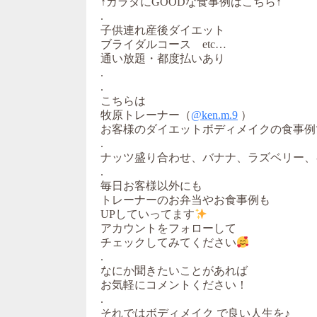
↑カラダにGOODな食事例はこちら↑
.
子供連れ産後ダイエット
ブライダルコース etc…
通い放題・都度払いあり
.
.
こちらは
牧原トレーナー（
@ken.m.9
）
お客様のダイエットボディメイクの食事例
.
ナッツ盛り合わせ、バナナ、ラズベリー、
.
毎日お客様以外にも
トレーナーのお弁当やお食事例も
UPしていってます
アカウントをフォローして
チェックしてみてください
.
なにか聞きたいことがあれば
お気軽にコメントください！
.
それではボディメイク で良い人生を♪