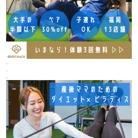
.
.
.