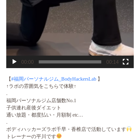
00:00
00:14
【
#福岡パーソナルジム_BodyHackersLab
】
↑ラボの雰囲気をこちらで体験↑
.
福岡パーソナルジム店舗数No.1
子供連れ産後ダイエット
通い放題・都度払い・月額制 etc…
.
ボディハッカーズラボ
千早・香椎店で活動しています
トレーナーの平川です