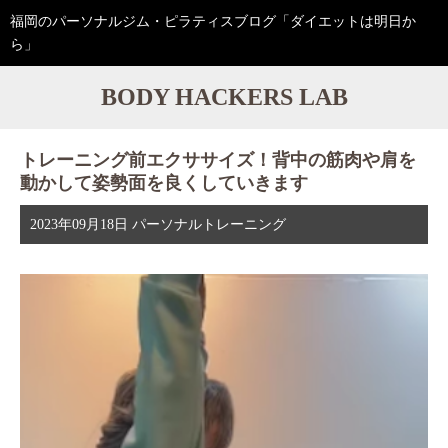
福岡のパーソナルジム・ピラティスブログ「ダイエットは明日か
ら」
BODY HACKERS LAB
トレーニング前エクササイズ！背中の筋肉や肩を
動かして姿勢面を良くしていきます
2023年09月18日
パーソナルトレーニング
動
画
プ
レ
ー
ヤ
ー