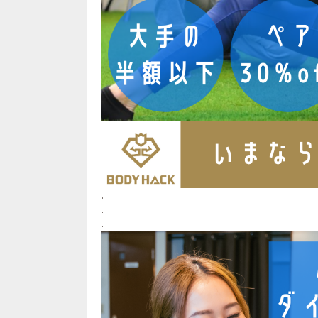
.
.
.