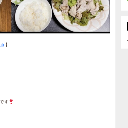
ab
】
）
です