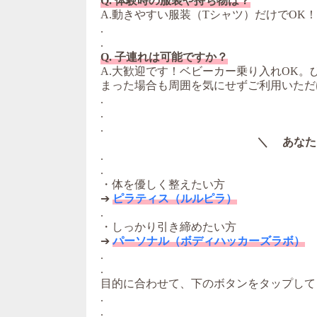
Q. 体験時の服装や持ち物は？
A.動きやすい服装（Tシャツ）だけでOK
.
.
Q. 子連れは可能ですか？
A.大歓迎です！ベビーカー乗り入れOK
まった場合も周囲を気にせずご利用いただ
.
.
.
＼ あなた
.
.
・体を優しく整えたい方
➔
ピラティス（ルルピラ）
.
・しっかり引き締めたい方
➔
パーソナル（ボディハッカーズラボ）
.
.
目的に合わせて、下のボタンをタップして
.
.