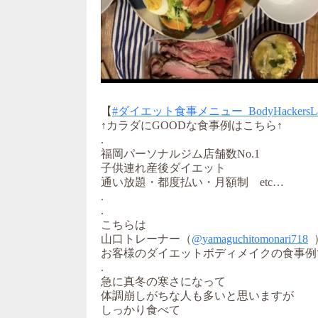
【
#ダイエット食事メニュー_BodyHackersL
↑カラダにGOODな食事例はこちら↑
.
福岡パーソナルジム店舗数No.1
子供連れ産後ダイエット
通い放題・都度払い・月額制 etc…
.
.
こちらは
山口トレーナー（
@
yamaguchitomonari718
お客様のダイエットボディメイクの食事例
.
急に真冬の寒さになって
体調崩しがちな人も多いと思いますが
しっかり食べて