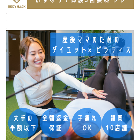
.
.
.