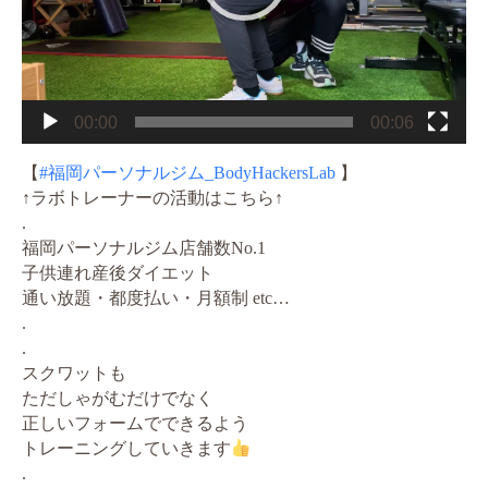
00:00
00:06
【
#福岡パーソナルジム_BodyHackersLab
】
↑ラボトレーナーの活動はこちら↑
.
福岡パーソナルジム店舗数No.1
子供連れ産後ダイエット
通い放題・都度払い・月額制 etc…
.
.
スクワットも
ただしゃがむだけでなく
正しいフォームでできるよう
トレーニングしていきます
.