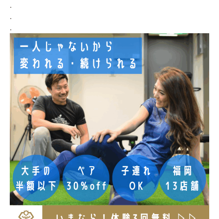
.
.
.