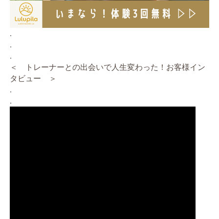
.
.
.
＜ トレーナーとの出会いで人生変わった！お客様イン
タビュー ＞
.
.