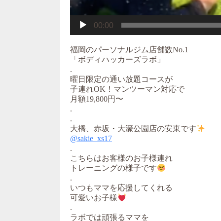
00:00
福岡のパーソナルジム店舗数No.1
「ボディハッカーズラボ」
.
曜日限定の通い放題コースが
子連れOK！マンツーマン対応で
月額19,800円〜
.
.
大橋、赤坂・大濠公園店の安東です
@sakie_xs17
.
こちらはお客様のお子様連れ
トレーニングの様子です
.
いつもママを応援してくれる
可愛いお子様
.
ラボでは頑張るママを