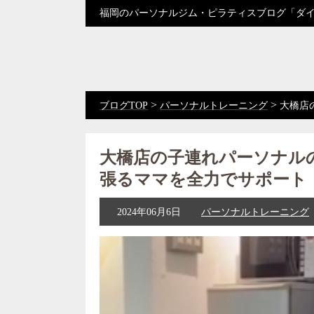
福岡のパーソナルジム・ピラティスブログ「ダ
>
>
ブログTOP
パーソナルトレーニング
大橋店
大橋店の子連れパーソナル
張るママを全力でサポート
2024年06月6日
パーソナルトレーニング
動
画
プ
レ
ー
ヤ