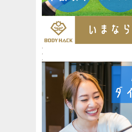
.
.
.