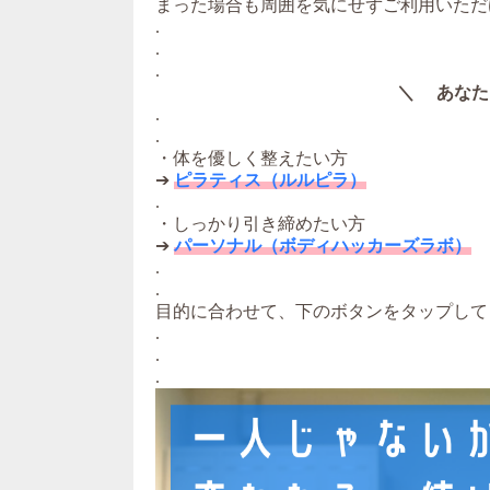
まった場合も周囲を気にせずご利用いただ
.
.
.
＼ あなた
.
.
・体を優しく整えたい方
➔
ピラティス（ルルピラ）
.
・しっかり引き締めたい方
➔
パーソナル（ボディハッカーズラボ）
.
.
目的に合わせて、下のボタンをタップして
.
.
.