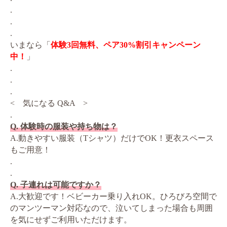
.
.
.
いまなら「
体験3回無料、ペア30%割引キャンペーン
中！
」
.
.
.
< 気になる Q&A >
.
Q. 体験時の服装や持ち物は？
A.動きやすい服装（Tシャツ）だけでOK！更衣スペース
もご用意！
.
.
Q. 子連れは可能ですか？
A.大歓迎です！ベビーカー乗り入れOK。ひろびろ空間で
のマンツーマン対応なので、泣いてしまった場合も周囲
を気にせずご利用いただけます。