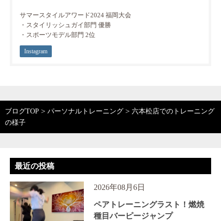
サマースタイルアワード2024 福岡大会
・スタイリッシュガイ部門 優勝
・スポーツモデル部門 2位
Instagram
>
>
ブログTOP
パーソナルトレーニング
六本松店でのトレーニング
の様子
最近の投稿
2026年08月6日
ペアトレーニングラスト！燃焼
種目バーピージャンプ