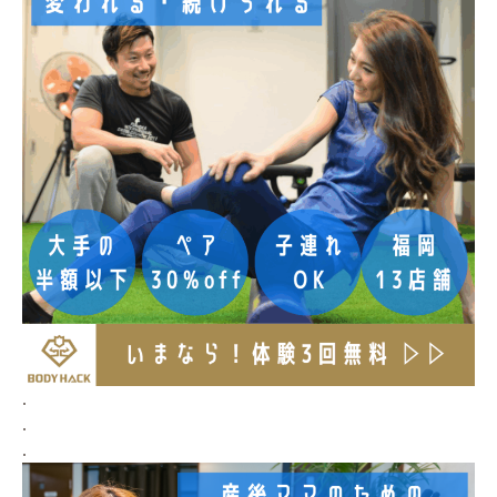
.
.
.