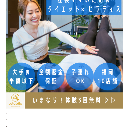
.
.
.