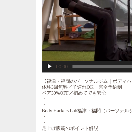
00:00
【福津・福間のパーソナルジム｜ボディハ
体験3回無料／子連れOK・完全予約制
ペア30%OFF／初めてでも安心
・
・
Body Hackers Lab福津・福間（パ
・
・
足上げ腹筋のポイント解説