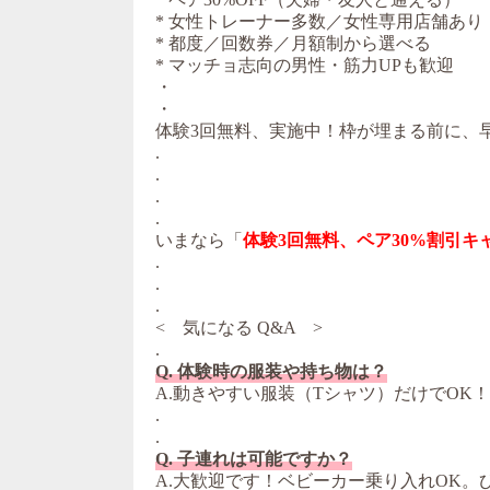
* 女性トレーナー多数／女性専用店舗あり
* 都度／回数券／月額制から選べる
* マッチョ志向の男性・筋力UPも歓迎
・
・
体験3回無料、実施中！枠が埋まる前に、
.
.
.
.
いまなら「
体験3回無料、ペア30%割引キ
.
.
.
< 気になる Q&A >
.
Q. 体験時の服装や持ち物は？
A.動きやすい服装（Tシャツ）だけでOK
.
.
Q. 子連れは可能ですか？
A.大歓迎です！ベビーカー乗り入れOK