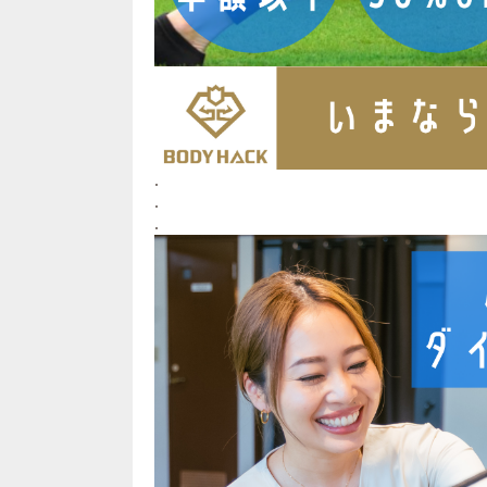
.
.
.