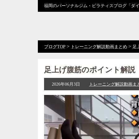
福岡のパーソナルジム・ピラティスブログ「ダ
>
>
ブログTOP
トレーニング解説動画まとめ
足
足上げ腹筋のポイント解説
2026年06月3日
トレーニング解説動画ま
動
画
プ
レ
ー
ヤ
ー