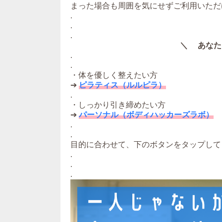
まった場合も周囲を気にせずご利用いただ
.
.
.
＼ あなた
.
.
・体を優しく整えたい方
➔
ピラティス（ルルピラ）
.
・しっかり引き締めたい方
➔
パーソナル（ボディハッカーズラボ）
.
.
目的に合わせて、下のボタンをタップして
.
.
.