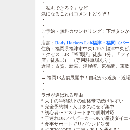
・
「私もできる？」など
気になることはコメントどうぞ！
・
・
ご予約・無料カウンセリング：下ボタンか
・
店舗：
Body Hackers Lab福津・福
住所：福岡県福津市中央1-19-7 福津中央ビ
アクセス：JR「福間駅」徒歩11分。「フ
店」徒歩1分 （専用駐車場あり）
近隣：
古賀、新宮、津屋崎、東福間、東郷
・
→ 福岡13店舗展開中！自宅から近所・近
・
・
ラボが選ばれる理由
* 大手の半額以下の価格帯で続けやすい
* 完全予約制・人目を気にせず集中
* 初心者〜アスリートまで個別対応
* 子連れOK／ベビーカーOKで産後ダイ
* 食事サポートでリバウンド対策
* ペア30%OFF（夫婦・友人と通える）