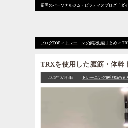
福岡のパーソナルジム・ピラティスブログ「ダ
>
>
ブログTOP
トレーニング解説動画まとめ
T
TRXを使用した腹筋・体幹
2026年07月3日
トレーニング解説動画ま
動
画
プ
レ
ー
ヤ
ー