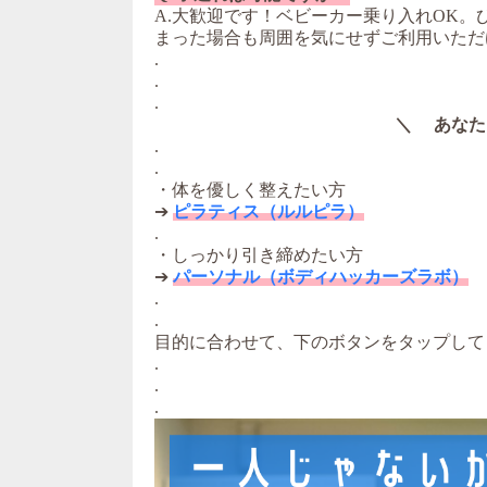
A.大歓迎です！ベビーカー乗り入れOK
まった場合も周囲を気にせずご利用いただ
.
.
.
＼ あなた
.
.
・体を優しく整えたい方
➔
ピラティス（ルルピラ）
.
・しっかり引き締めたい方
➔
パーソナル（ボディハッカーズラボ）
.
.
目的に合わせて、下のボタンをタップして
.
.
.