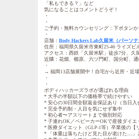
「私もできる？」など
気になることはコメントどうぞ！
・
・
ご予約・無料カウンセリング：下ボタンか
・
店舗：
Body Hackers Lab久留米（パ
住所：福岡県久留米市東町25-46 ライズビル
アクセス：西鉄「久留米駅」徒歩7分、久
近隣：花畑、櫛原、六ツ門町、国分町、通
・
→ 福岡13店舗展開中！自宅から近所・近
・
・
ボディハッカーズラボが選ばれる理由
* 大手の半額以下の価格帯で続けやすい
* 安心の30日間全額返金保証あり（当日入
* 完全予約制・人目を気にせず集中
* 初心者〜アスリートまで個別対応
* 子連れOK／ベビーカーOKで産後ダイ
* 医療ダイエット（GLP-1等）卒業後
* 「体重は落ちたけど見た目が老けた…