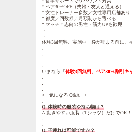
* 食事サポートでリバウンド対策
* ペア30%OFF（夫婦・友人と通える）
* 女性トレーナー多数／女性専用店舗あり
* 都度／回数券／月額制から選べる
* マッチョ志向の男性・筋力UPも歓迎
・
・
体験3回無料、実施中！枠が埋まる前に、
.
.
.
.
いまなら「
体験3回無料、ペア30%割引キ
.
.
.
< 気になる Q&A >
.
Q. 体験時の服装や持ち物は？
A.動きやすい服装（Tシャツ）だけでOK
.
.
Q. 子連れは可能ですか？