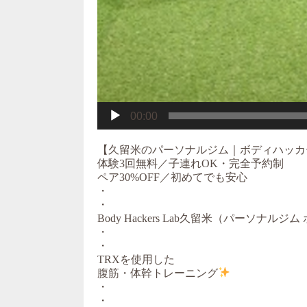
00:00
【久留米のパーソナルジム｜ボディハッカ
体験3回無料／子連れOK・完全予約制
ペア30%OFF／初めてでも安心
・
・
Body Hackers Lab久留米（パーソナ
・
・
TRXを使用した
腹筋・体幹トレーニング
・
・