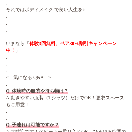
.
それではボディメイク で良い人生を♪
.
.
.
.
いまなら「
体験3回無料、ペア30%割引キャンペーン
中！
」
.
.
.
< 気になる Q&A >
.
Q. 体験時の服装や持ち物は？
A.動きやすい服装（Tシャツ）だけでOK！更衣スペース
もご用意！
.
.
Q. 子連れは可能ですか？
A.大歓迎です！ベビーカー乗り入れOK。ひろびろ空間で