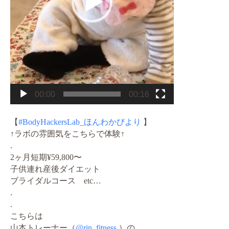
00:00
00:16
【
#BodyHackersLab_ほんわかびより
】
↑ラボの雰囲気をこちらで体験↑
.
2ヶ月短期¥59,800〜
子供連れ産後ダイエット
ブライダルコース etc…
.
.
こちらは
山本トレーナー（
@rin_fitness
）の