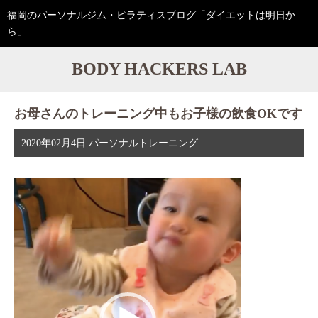
福岡のパーソナルジム・ピラティスブログ「ダイエットは明日か
ら」
BODY HACKERS LAB
お母さんのトレーニング中もお子様の飲食OKです
2020年02月4日
パーソナルトレーニング
動
画
プ
レ
ー
ヤ
ー