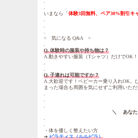
.
.
いまなら「
体験3回無料、ペア30%割引キ
.
.
.
< 気になる Q&A >
.
Q. 体験時の服装や持ち物は？
A.動きやすい服装（Tシャツ）だけでOK
.
.
Q. 子連れは可能ですか？
A.大歓迎です！ベビーカー乗り入れOK
まった場合も周囲を気にせずご利用いただ
.
.
.
＼ あなた
.
.
・体を優しく整えたい方
➔
ピラティス（ルルピラ）