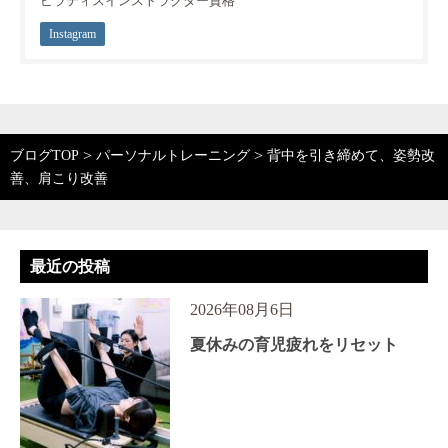
ピラティスインストラクター資格
Instagram
>
>
ブログTOP
パーソナルトレーニング
背中を引き締めて、姿勢改
善、肩こり改善
最近の投稿
2026年08月6日
夏休みの育児疲れをリセット