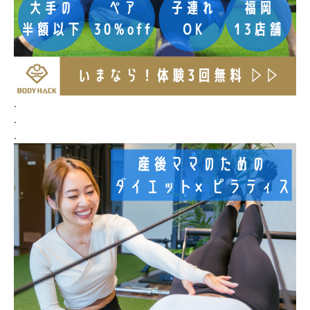
.
.
.