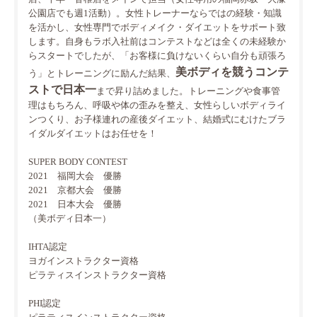
公園店でも週1活動）。女性トレーナーならではの経験・知識
を活かし、女性専門でボディメイク・ダイエットをサポート致
します。自身もラボ入社前はコンテストなどは全くの未経験か
らスタートでしたが、「お客様に負けないくらい自分も頑張ろ
美ボディを競うコンテ
う」とトレーニングに励んだ結果、
ストで日本一
まで昇り詰めました。トレーニングや食事管
理はもちろん、呼吸や体の歪みを整え、女性らしいボディライ
ンつくり、お子様連れの産後ダイエット、結婚式にむけたブラ
イダルダイエットはお任せを！
SUPER BODY CONTEST
2021 福岡大会 優勝
2021 京都大会 優勝
2021 日本大会 優勝
（美ボディ日本一）
IHTA認定
ヨガインストラクター資格
ピラティスインストラクター資格
PHI認定