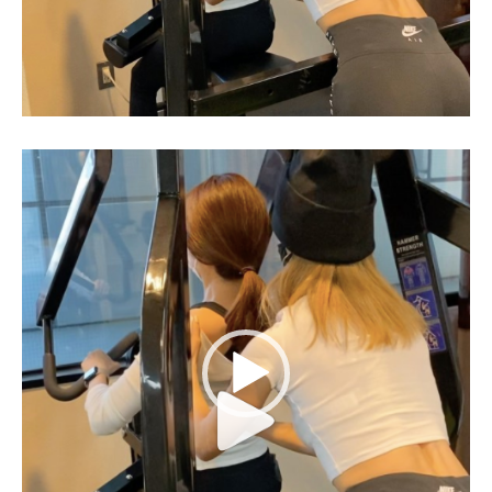
動
画
プ
レ
ー
ヤ
ー