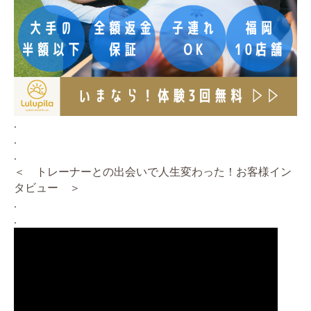
.
.
.
＜ トレーナーとの出会いで人生変わった！お客様イン
タビュー ＞
.
.