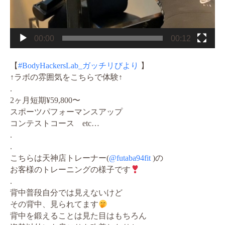
00:00
00:12
【
#BodyHackersLab_ガッチリびより
】
↑ラボの雰囲気をこちらで体験↑
.
2ヶ月短期¥59,800〜
スポーツパフォーマンスアップ
コンテストコース etc…
.
.
こちらは天神店トレーナー(
@futaba94fit
)の
お客様のトレーニングの様子です
.
背中普段自分では見えないけど
その背中、見られてます
背中を鍛えることは見た目はもちろん