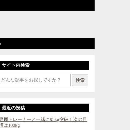
）
サイト内検索
検索
最近の投稿
専属トレーナーと一緒に95kg突破！次の目
標は100kg