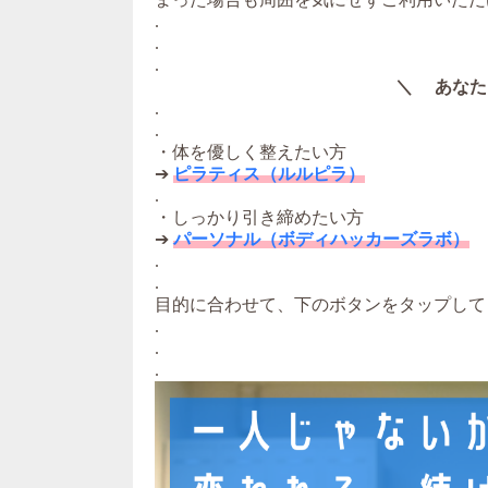
.
.
.
＼ あなた
.
.
・体を優しく整えたい方
➔
ピラティス（ルルピラ）
.
・しっかり引き締めたい方
➔
パーソナル（ボディハッカーズラボ）
.
.
目的に合わせて、下のボタンをタップして
.
.
.