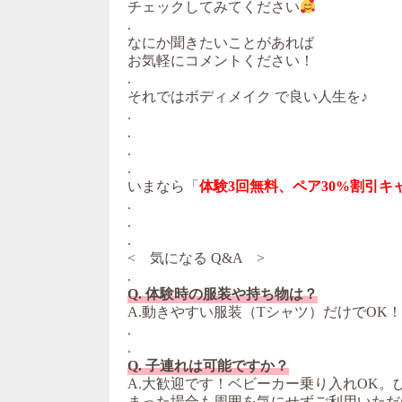
チェックしてみてください
.
なにか聞きたいことがあれば
お気軽にコメントください！
.
それではボディメイク で良い人生を♪
.
.
.
.
いまなら「
体験3回無料、ペア30%割引キ
.
.
.
< 気になる Q&A >
.
Q. 体験時の服装や持ち物は？
A.動きやすい服装（Tシャツ）だけでOK
.
.
Q. 子連れは可能ですか？
A.大歓迎です！ベビーカー乗り入れOK
まった場合も周囲を気にせずご利用いただ