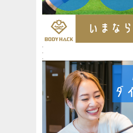
.
.
.