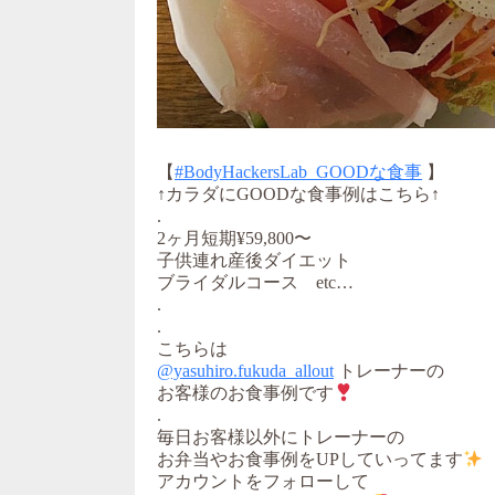
【
#BodyHackersLab_GOODな食事
】
↑カラダにGOODな食事例はこちら↑
.
2ヶ月短期¥59,800〜
子供連れ産後ダイエット
ブライダルコース etc…
.
.
こちらは
@yasuhiro.fukuda_allout
トレーナーの
お客様のお食事例です
.
毎日お客様以外にトレーナーの
お弁当やお食事例をUPしていってます
アカウントをフォローして