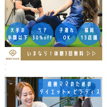
.
.
.