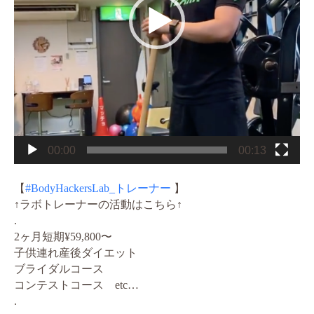
00:00
00:13
【
#BodyHackersLab_トレーナー
】
↑ラボトレーナーの活動はこちら↑
.
2ヶ月短期¥59,800〜
子供連れ産後ダイエット
ブライダルコース
コンテストコース etc…
.