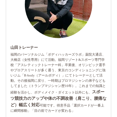
山田トレーナー
福岡のパーソナルジム「ボディハッカーズラボ」薬院大通店、
大橋店（女性専用）にて活動。福岡リゾート&スポーツ専門学
校「アスレティックトレーナー科」卒業後、オリンピック選手
やプロアスリートが多く通う、東京のコンディショニングに強
いジム「R-body（アールボディ）」にてトレーナーとして活
動。その後福岡に戻り、一時期はプロマジシャンの弟子なども
してました（トランプマジシャン歴16年）。これまでの知識と
スポー
経験を活かし、ボディメイク・ダイエット以外にも、
ツ競技力のアップや体の不調改善（肩こり、腰痛な
ど）幅広く対応
可能です。得意手品「選択カードが一番上
に瞬間移動」「目の前でカードが変わる」