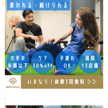
.
.
.