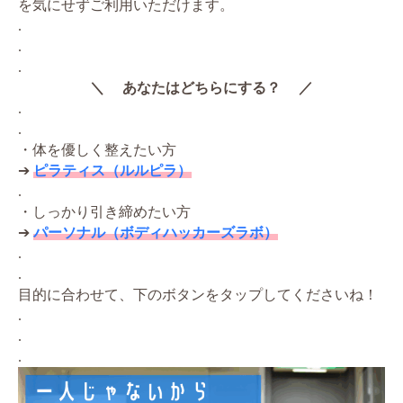
を気にせずご利用いただけます。
.
.
.
＼ あなたはどちらにする？ ／
.
.
・体を優しく整えたい方
➔
ピラティス（ルルピラ）
.
・しっかり引き締めたい方
➔
パーソナル（ボディハッカーズラボ）
.
.
目的に合わせて、下のボタンをタップしてくださいね！
.
.
.