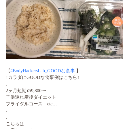
【
#BodyHackersLab_GOODな食事
】
↑カラダにGOODな食事例はこちら↑
.
2ヶ月短期¥59,800〜
子供連れ産後ダイエット
ブライダルコース etc…
.
.
こちらは