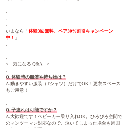
.
.
.
.
いまなら「
体験3回無料、ペア30%割引キャンペーン
中！
」
.
.
.
< 気になる Q&A >
.
Q. 体験時の服装や持ち物は？
A.動きやすい服装（Tシャツ）だけでOK！更衣スペース
もご用意！
.
.
Q. 子連れは可能ですか？
A.大歓迎です！ベビーカー乗り入れOK。ひろびろ空間で
のマンツーマン対応なので、泣いてしまった場合も周囲