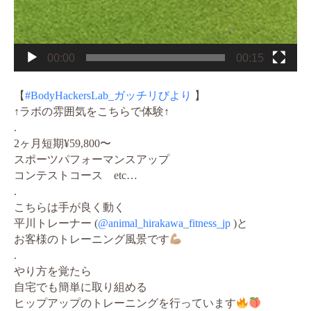
00:00
00:15
【
#BodyHackersLab_ガッチリびより
】
↑ラボの雰囲気をこちらで体験↑
.
2ヶ月短期¥59,800〜
スポーツパフォーマンスアップ
コンテストコース etc…
.
こちらは手が良く動く
平川トレーナー (
@animal_hirakawa_fitness_jp
)と
お客様のトレーニング風景です
.
やり方を覚たら
自宅でも簡単に取り組める
ヒップアップのトレーニングを行っています