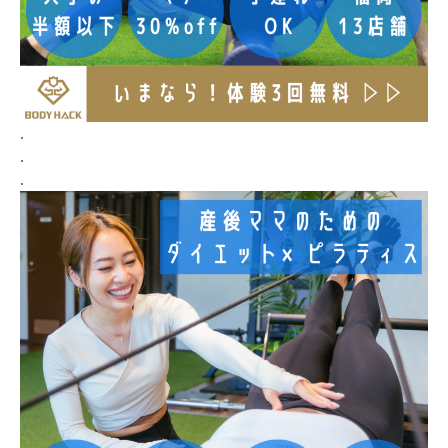
.
.
.