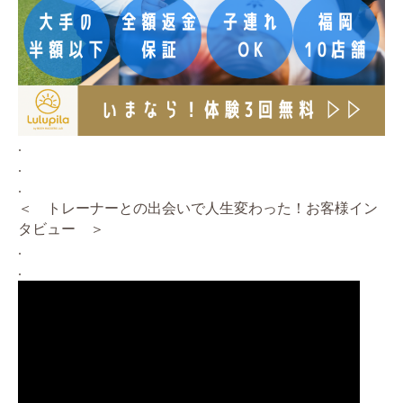
.
.
.
＜ トレーナーとの出会いで人生変わった！お客様イン
タビュー ＞
.
.