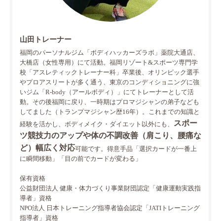
山田トレーナー
福岡のパーソナルジム「ボディハッカーズラボ」薬院大通店、
大橋店（女性専用）にて活動。福岡リゾート&スポーツ専門学
校「アスレティックトレーナー科」卒業後、オリンピック選手
やプロアスリートが多く通う、東京のコンディショニングに強
いジム「R-body（アールボディ）」にてトレーナーとして活
動。その後福岡に戻り、一時期はプロマジシャンの弟子なども
してました（トランプマジシャン歴16年）。これまでの知識と
スポー
経験を活かし、ボディメイク・ダイエット以外にも、
ツ競技力のアップや体の不調改善（肩こり、腰痛な
ど）幅広く対応
可能です。得意手品「選択カードが一番上
に瞬間移動」「目の前でカードが変わる」
保有資格
公益財団法人 健康・体力づくり事業財団認定「健康運動実践指
導者」資格
NPO法人 日本トレーニング指導者協会認定「JATIトレーニング
指導者」資格