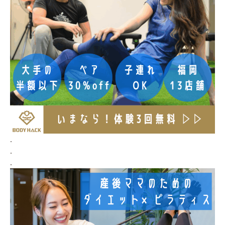
.
.
.