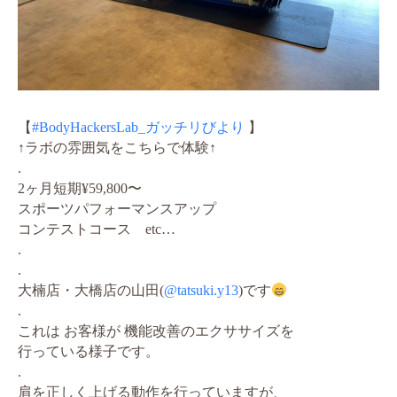
【
#BodyHackersLab_ガッチリびより
】
↑ラボの雰囲気をこちらで体験↑
.
2ヶ月短期¥59,800〜
スポーツパフォーマンスアップ
コンテストコース etc…
.
.
大楠店・大橋店の山田(
@tatsuki.y13
)です
.
これは お客様が 機能改善のエクササイズを
行っている様子です。
.
肩を正しく上げる動作を行っていますが、