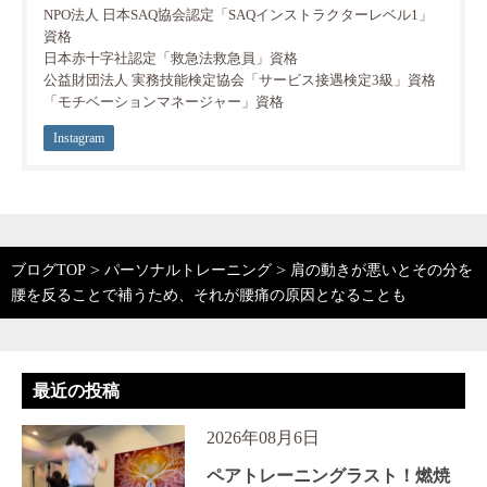
NPO法人 日本SAQ協会認定「SAQインストラクターレベル1」
資格
日本赤十字社認定「救急法救急員」資格
公益財団法人 実務技能検定協会「サービス接遇検定3級」資格
「モチベーションマネージャー」資格
Instagram
>
>
ブログTOP
パーソナルトレーニング
肩の動きが悪いとその分を
腰を反ることで補うため、それが腰痛の原因となることも
最近の投稿
2026年08月6日
ペアトレーニングラスト！燃焼