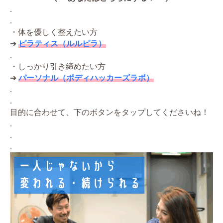
.
.
・体を優しく整えたい方
➔
ピラティス（ルルピラ）
.
・しっかり引き締めたい方
➔
パーソナル（ボディハッカーズラボ）
.
.
目的に合わせて、下のボタンをタップしてくださいね！
.
.
.