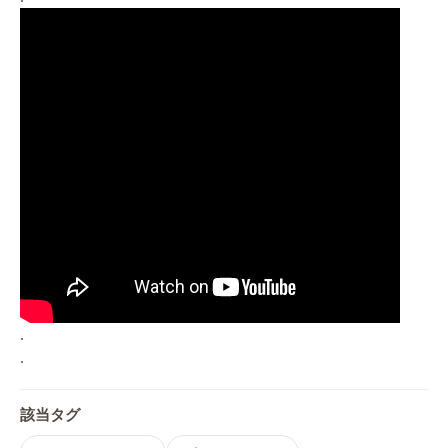
.
.
該当タグ