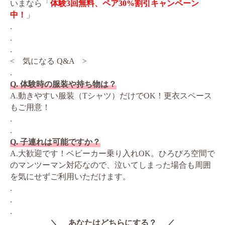
いまなら「
体験3回無料、ペア30%割引キャンペーン
中！
」
.
.
.
< 気になる Q&A >
.
Q. 体験時の服装や持ち物は？
A.動きやすい服装（Tシャツ）だけでOK！更衣スペース
もご用意！
.
.
Q. 子連れは可能ですか？
A.大歓迎です！ベビーカー乗り入れOK。ひろびろ空間で
のマンツーマン対応なので、泣いてしまった場合も周囲
を気にせずご利用いただけます。
.
.
.
＼ あなたはどちらにする？ ／