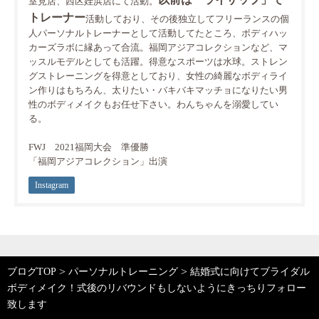
室見店、西区姪浜店にて活動。
トレーナー
活動しており、その後独立してフリーランスの個
人パーソナルトレーナーとして活動してたところ、ボディハッ
カーズラボに縁あって合流。福岡アジアコレクションなど、マ
ッスルモデルとしても活躍。得意なスポーツは水球。ストレン
グストレーニングを得意としており、女性の綺麗なボディライ
ン作りはもちろん、太りたい・バキバキマッチョになりたい男
性のボディメイクもお任せ下さい。わんちゃんを溺愛してい
る。
FWJ 2021福岡大会 準優勝
「福岡アジアコレクション」出演
Instagram
>
>
ブログTOP
パーソナルトレーニング
結婚式に向けてブライダル
ボディメイク！式後のリバウンドもしないようにきっちりフォロー
致します