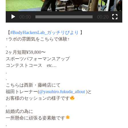
00:00
00:20
【
#BodyHackersLab_ガッチリびより
】
↑ラボの雰囲気をこちらで体験↑
.
2ヶ月短期¥59,800〜
スポーツパフォーマンスアップ
コンテストコース etc…
.
.
こちらは西新・藤崎店にて
福田トレーナー(
@yasuhiro.fukuda_allout
)と
お客様のセッションの様子です
.
結婚式の為に
一所懸命に頑張る姿素敵です
.