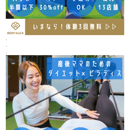
.
.
.