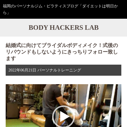
福岡のパーソナルジム・ピラティスブログ「ダイエットは明日か
ら」
BODY HACKERS LAB
結婚式に向けてブライダルボディメイク！式後の
リバウンドもしないようにきっちりフォロー致し
ます
2022年06月21日
パーソナルトレーニング
動
画
プ
レ
ー
ヤ
ー