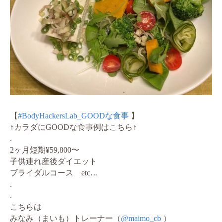
【
#BodyHackersLab_GOODな食事
】
↑カラダにGOODな食事例はこちら↑
.
2ヶ月短期¥59,800〜
子供連れ産後ダイエット
ブライダルコース etc…
.
.
こちらは
みなみ（まいも）トレーナー（
@maimo_cb
）