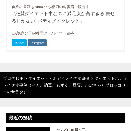
自身の書籍もAmazonや福岡の各書店で販売中
絶賛ダイエット中なのに満足度が高すぎる 痩せ
「
るしかない! ボディメイクレシピ
」
OA認定分子栄養学アドバイザー資格
Twitter
Instagram
>
>
ブログTOP
ダイエット・ボディメイク食事例
ダイエットボディ
メイク食事例（イカ、納豆、もずく、豆腐、かぼちゃとブロッコリ
ーのサラダ）
最近の投稿
2026年08月5日