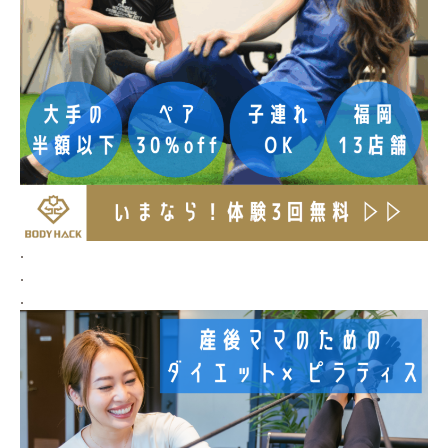
.
.
.