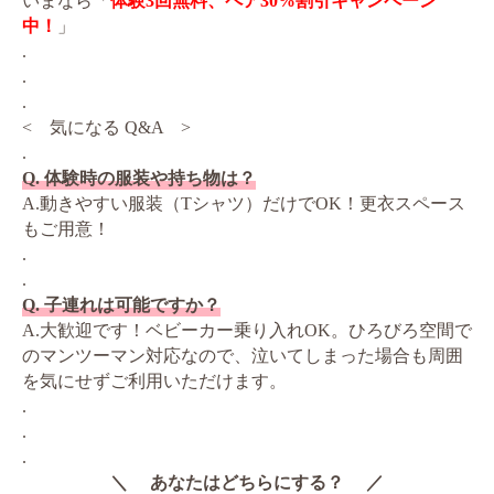
いまなら「
体験3回無料、ペア30%割引キャンペーン
中！
」
.
.
.
< 気になる Q&A >
.
Q. 体験時の服装や持ち物は？
A.動きやすい服装（Tシャツ）だけでOK！更衣スペース
もご用意！
.
.
Q. 子連れは可能ですか？
A.大歓迎です！ベビーカー乗り入れOK。ひろびろ空間で
のマンツーマン対応なので、泣いてしまった場合も周囲
を気にせずご利用いただけます。
.
.
.
＼ あなたはどちらにする？ ／