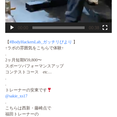
00:00
00:38
【
#BodyHackersLab_ガッチリびより
】
↑ラボの雰囲気をこちらで体験↑
.
2ヶ月短期¥59,800〜
スポーツパフォーマンスアップ
コンテストコース etc…
.
.
トレーナーの安東です
@sakie_xs17
.
こちらは西新・藤崎点で
福田トレーナーの