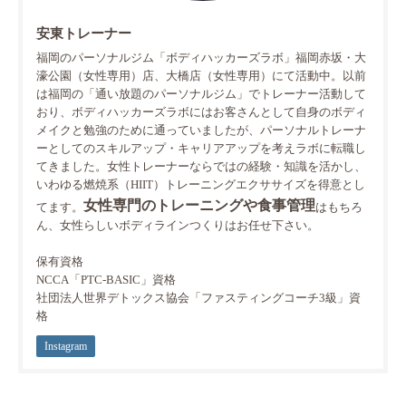
安東トレーナー
福岡のパーソナルジム「ボディハッカーズラボ」福岡赤坂・大
濠公園（女性専用）店、大橋店（女性専用）にて活動中。以前
は福岡の「通い放題のパーソナルジム」でトレーナー活動して
おり、ボディハッカーズラボにはお客さんとして自身のボディ
メイクと勉強のために通っていましたが、パーソナルトレーナ
ーとしてのスキルアップ・キャリアアップを考えラボに転職し
てきました。女性トレーナーならではの経験・知識を活かし、
いわゆる燃焼系（HIIT）トレーニングエクササイズを得意とし
女性専門のトレーニングや食事管理
てます。
はもちろ
ん、女性らしいボディラインつくりはお任せ下さい。
保有資格
NCCA「PTC-BASIC」資格
社団法人世界デトックス協会「ファスティングコーチ3級」資
格
Instagram