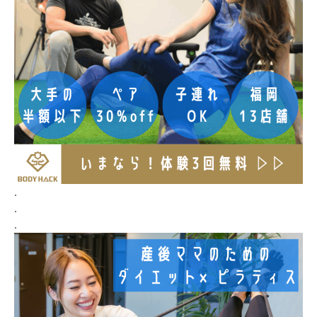
.
.
.