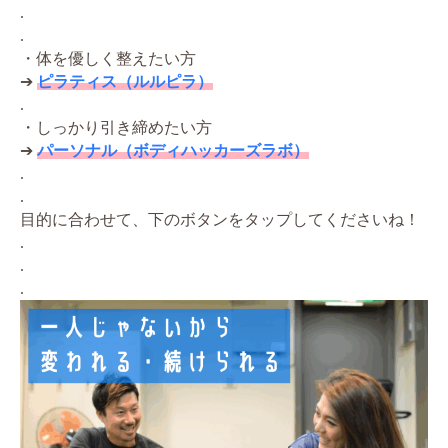
.
.
・体を優しく整えたい方
➔
ピラティス（ルルピラ）
.
・しっかり引き締めたい方
➔
パーソナル（ボディハッカーズラボ）
.
.
目的に合わせて、下のボタンをタップしてくださいね！
.
.
.