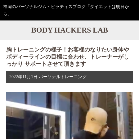
福岡のパーソナルジム・ピラティスブログ「ダイエットは明日か
ら」
BODY HACKERS LAB
胸トレーニングの様子！お客様のなりたい身体や
ボディーラインの目標に合わせ、トレーナーがし
っかり サポートさせて頂きます
2022年11月1日
パーソナルトレーニング
動
画
プ
レ
ー
ヤ
ー